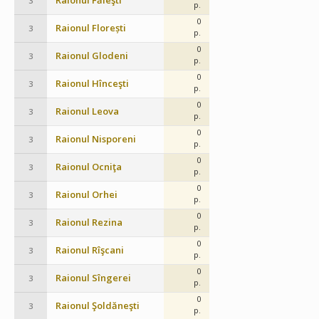
Raionul Făleşti
3
p.
0
Raionul Florești
3
p.
0
Raionul Glodeni
3
p.
0
Raionul Hînceşti
3
p.
0
Raionul Leova
3
p.
0
Raionul Nisporeni
3
p.
0
Raionul Ocniţa
3
p.
0
Raionul Orhei
3
p.
0
Raionul Rezina
3
p.
0
Raionul Rîşcani
3
p.
0
Raionul Sîngerei
3
p.
0
Raionul Şoldăneşti
3
p.