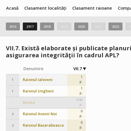
Acasă
Clasament localități
Clasament raioane
Compa
2016
2017
2018
2019
2020
2021
2022
2
VII.7.
Există elaborate și publicate planur
asigurarea integrităţii în cadrul APL?
Denumire
VII.7
1
Raionul Ialoveni
1
p.
1
Raionul Ungheni
1
p.
0.06
Media
–
p.
0
Raionul Anenii Noi
3
p.
0
Raionul Basarabeasca
3
p.