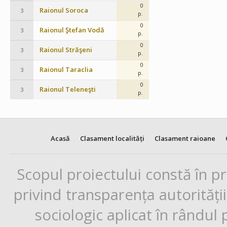
0
Raionul Soroca
3
p.
0
Raionul Ştefan Vodă
3
p.
0
Raionul Străşeni
3
p.
0
Raionul Taraclia
3
p.
0
Raionul Teleneşti
3
p.
Acasă
Clasament localități
Clasament raioane
Scopul proiectului constă în p
privind transparența autorități
sociologic aplicat în rândul