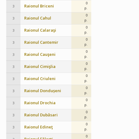
0
Raionul Briceni
3
p.
0
Raionul Cahul
3
p.
0
Raionul Calaraşi
3
p.
0
Raionul Cantemir
3
p.
0
Raionul Cauşeni
3
p.
0
Raionul Cimişlia
3
p.
0
Raionul Criuleni
3
p.
0
Raionul Dondușeni
3
p.
0
Raionul Drochia
3
p.
0
Raionul Dubăsari
3
p.
0
Raionul Edineţ
3
p.
0