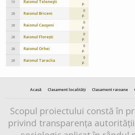
Raionul Teleneşti
10
p.
0
Raionul Briceni
28
p.
0
Raionul Cauşeni
28
p.
0
Raionul Florești
28
p.
0
Raionul Orhei
28
p.
0
Raionul Taraclia
28
p.
Acasă
Clasament localități
Clasament raioane
Scopul proiectului constă în p
privind transparența autorități