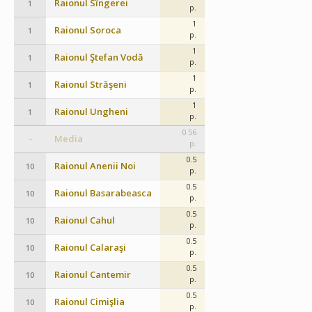
Raionul Sîngerei
1
p.
1
Raionul Soroca
1
p.
1
Raionul Ştefan Vodă
1
p.
1
Raionul Străşeni
1
p.
1
Raionul Ungheni
1
p.
0.56
Media
–
p.
0.5
Raionul Anenii Noi
10
p.
0.5
Raionul Basarabeasca
10
p.
0.5
Raionul Cahul
10
p.
0.5
Raionul Calaraşi
10
p.
0.5
Raionul Cantemir
10
p.
0.5
Raionul Cimişlia
10
p.