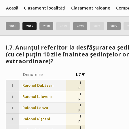
Acasă
Clasament localități
Clasament raioane
Compa
2016
2017
2018
2019
2020
2021
2022
2
I.7.
Anunţul referitor la desfăşurarea şedi
(cu cel puţin 10 zile înaintea şedinţelor or
extraordinare)?
Denumire
I.7
1
Raionul Dubăsari
1
p.
1
Raionul Ialoveni
1
p.
1
Raionul Leova
1
p.
1
Raionul Rîşcani
1
p.
1