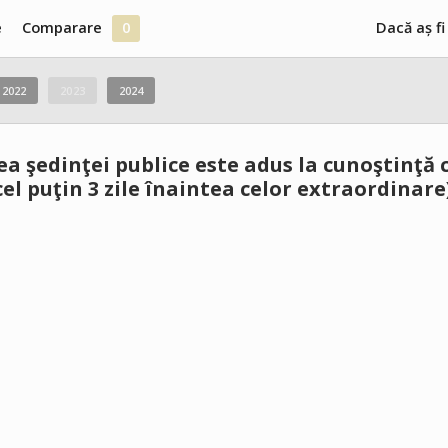
e
Comparare
0
Dacă aș fi
2022
2023
2024
a şedinţei publice este adus la cunoştinţă ce
cel puţin 3 zile înaintea celor extraordinare