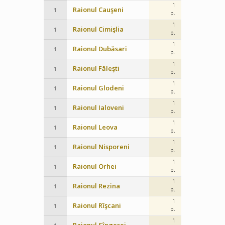
1
Raionul Cauşeni
1
p.
1
Raionul Cimişlia
1
p.
1
Raionul Dubăsari
1
p.
1
Raionul Făleşti
1
p.
1
Raionul Glodeni
1
p.
1
Raionul Ialoveni
1
p.
1
Raionul Leova
1
p.
1
Raionul Nisporeni
1
p.
1
Raionul Orhei
1
p.
1
Raionul Rezina
1
p.
1
Raionul Rîşcani
1
p.
1