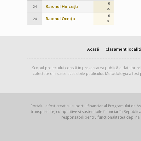
0
Raionul Hînceşti
24
p.
0
Raionul Ocniţa
24
p.
Acasă
Clasament localit
Scopul proiectului constă în prezentarea publică a datelor rel
colectate din surse accesibile publicului. Metodologia a fost
Portalul a fost creat cu suportul financiar al Programului de As
transparente, competitive și sustenabile financiar în Republ
responsabili pentru funcționalitatea deplină 