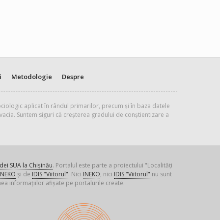
i
Metodologie
Despre
ciologic aplicat în rândul primarilor, precum și în baza datele
vacia. Suntem siguri că creșterea gradului de conștientizare a
ei SUA la Chișinău
. Portalul este parte a proiectului "Localități
INEKO
și de
IDIS "Viitorul"
. Nici
INEKO
, nici
IDIS "Viitorul"
nu sunt
ea informațiilor afișate pe portalurile create.