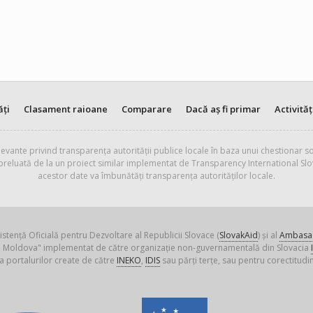
ăți
Clasament raioane
Comparare
Dacă aș fi primar
Activităț
evante privind transparența autorității publice locale în baza unui chestionar so
 preluată de la un proiect similar implementat de Transparency International Slo
acestor date va îmbunătăți transparența autorităților locale.
istență Oficială pentru Dezvoltare al Republicii Slovace (
SlovakAid
) și al
Ambasad
ica Moldova" implementat de către organizație non-guvernamentală din Slovacia
a portalurilor create de către
INEKO
,
IDIS
sau părți terțe, sau pentru corectitudin