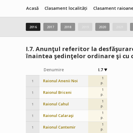
Acasă
Clasament localități
Clasament raioan
2016
2017
2018
2019
2020
2021
I.7.
Anunţul referitor la desfăşurare
înaintea şedinţelor ordinare şi cu 
Denumire
I.7
1
Raionul Anenii Noi
1
p.
1
Raionul Briceni
1
p.
1
Raionul Cahul
1
p.
1
Raionul Calaraşi
1
p.
1
Raionul Cantemir
1
p.