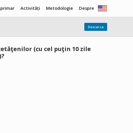
 primar
Activități
Metodologie
Despre
Descarca
tăţenilor (cu cel puţin 10 zile
)?