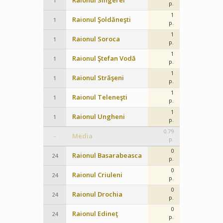
Raionul Sîngerei
1
p.
1
Raionul Şoldăneşti
1
p.
1
Raionul Soroca
1
p.
1
Raionul Ştefan Vodă
1
p.
1
Raionul Străşeni
1
p.
1
Raionul Teleneşti
1
p.
1
Raionul Ungheni
1
p.
0.79
Media
–
p.
0
Raionul Basarabeasca
24
p.
0
Raionul Criuleni
24
p.
0
Raionul Drochia
24
p.
0
Raionul Edineţ
24
p.