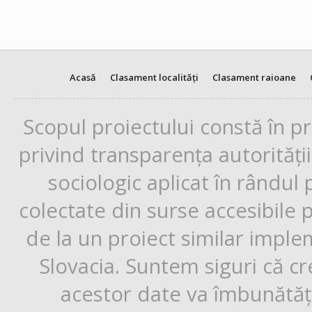
Acasă
Clasament localități
Clasament raioane
Scopul proiectului constă în p
privind transparența autorități
sociologic aplicat în rândul
colectate din surse accesibile 
de la un proiect similar impl
Slovacia. Suntem siguri că cr
acestor date va îmbunătăți