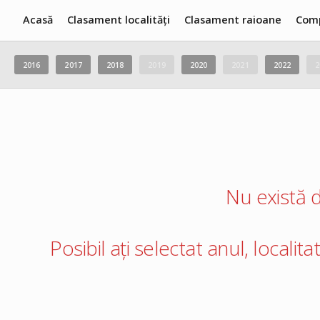
Acasă
Clasament localități
Clasament raioane
Com
2016
2017
2018
2019
2020
2021
2022
2
Nu există d
Posibil ați selectat anul, localit