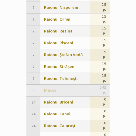
0.5
Raionul Nisporeni
7
p.
0.5
Raionul Orhei
7
p.
0.5
Raionul Rezina
7
p.
0.5
Raionul Rîşcani
7
p.
0.5
Raionul Ştefan Vodă
7
p.
0.5
Raionul Străşeni
7
p.
0.5
Raionul Teleneşti
7
p.
0.45
Media
–
p.
0
Raionul Briceni
24
p.
0
Raionul Cahul
24
p.
0
Raionul Calaraşi
24
p.
0