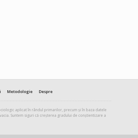
i
Metodologie
Despre
ciologic aplicat în rândul primarilor, precum și în baza datele
vacia. Suntem siguri că creșterea gradului de conștientizare a