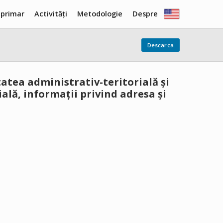
 primar
Activități
Metodologie
Despre
Descarca
tatea administrativ-teritorială și
ială, informații privind adresa și