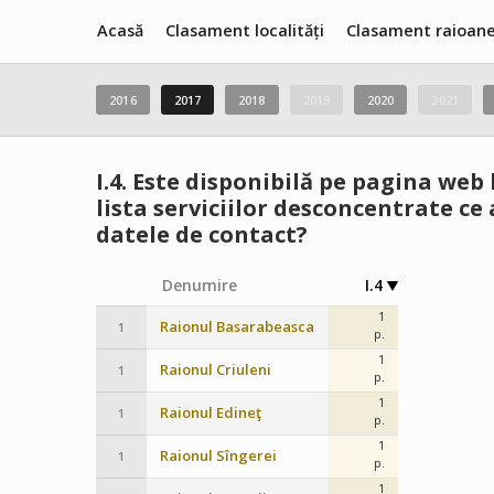
Acasă
Clasament localități
Clasament raioan
2016
2017
2018
2019
2020
2021
I.4.
Este disponibilă pe pagina web l
lista serviciilor desconcentrate ce
datele de contact?
Denumire
I.4
1
Raionul Basarabeasca
1
p.
1
Raionul Criuleni
1
p.
1
Raionul Edineţ
1
p.
1
Raionul Sîngerei
1
p.
1