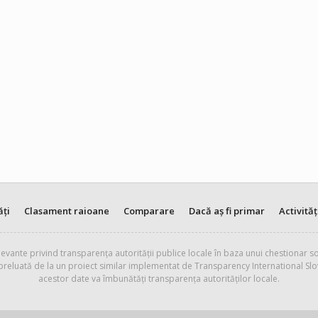
ăți
Clasament raioane
Comparare
Dacă aș fi primar
Activităț
evante privind transparența autorității publice locale în baza unui chestionar so
 preluată de la un proiect similar implementat de Transparency International Slo
acestor date va îmbunătăți transparența autorităților locale.