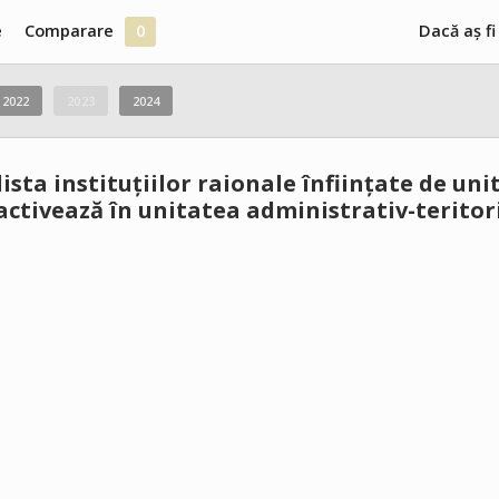
e
Comparare
0
Dacă aș fi
2022
2023
2024
ista instituțiilor raionale înființate de uni
 activează în unitatea administrativ-teritor