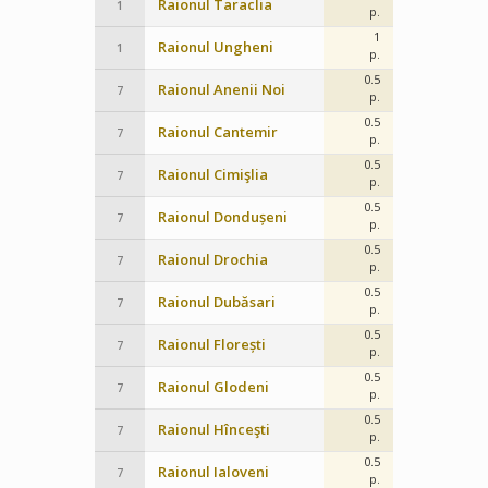
Raionul Taraclia
1
p.
1
Raionul Ungheni
1
p.
0.5
Raionul Anenii Noi
7
p.
0.5
Raionul Cantemir
7
p.
0.5
Raionul Cimişlia
7
p.
0.5
Raionul Dondușeni
7
p.
0.5
Raionul Drochia
7
p.
0.5
Raionul Dubăsari
7
p.
0.5
Raionul Florești
7
p.
0.5
Raionul Glodeni
7
p.
0.5
Raionul Hînceşti
7
p.
0.5
Raionul Ialoveni
7
p.