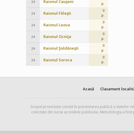
Raionul Cauşeni
24
p.
0
Raionul Făleşti
24
p.
0
Raionul Leova
24
p.
0
Raionul Ocniţa
24
p.
0
Raionul Şoldăneşti
24
p.
0
Raionul Soroca
24
p.
Acasă
Clasament localit
Scopul proiectului constă în prezentarea publică a datelor rel
colectate din surse accesibile publicului. Metodologia a fost