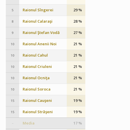
Raionul Sîngerei
29 %
5
Raionul Calaraşi
28 %
8
Raionul Ştefan Vodă
27 %
9
Raionul Anenii Noi
21 %
10
Raionul Cahul
21 %
10
Raionul Criuleni
21 %
10
Raionul Ocniţa
21 %
10
Raionul Soroca
21 %
10
Raionul Cauşeni
19 %
15
Raionul Străşeni
19 %
15
Media
17 %
–