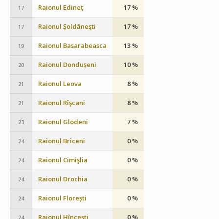
Raionul Edineţ
17 %
17
Raionul Şoldăneşti
17 %
17
Raionul Basarabeasca
13 %
19
Raionul Dondușeni
10 %
20
Raionul Leova
8 %
21
Raionul Rîşcani
8 %
21
Raionul Glodeni
7 %
23
Raionul Briceni
0 %
24
Raionul Cimişlia
0 %
24
Raionul Drochia
0 %
24
Raionul Florești
0 %
24
Raionul Hînceşti
0 %
24