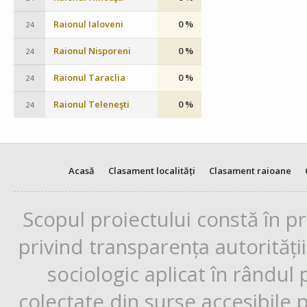
Raionul Ialoveni
0 %
24
Raionul Nisporeni
0 %
24
Raionul Taraclia
0 %
24
Raionul Teleneşti
0 %
24
Acasă
Clasament localități
Clasament raioane
Scopul proiectului constă în p
privind transparența autorități
sociologic aplicat în rândul
colectate din surse accesibile 