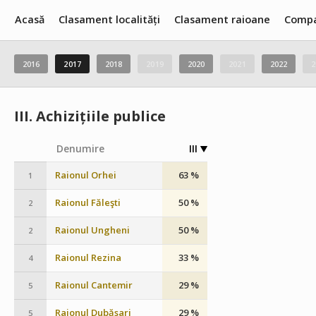
Acasă
Clasament localități
Clasament raioane
Compa
2016
2017
2018
2019
2020
2021
2022
2
III.
Achizițiile publice
Denumire
III
Raionul Orhei
63 %
1
Raionul Făleşti
50 %
2
Raionul Ungheni
50 %
2
Raionul Rezina
33 %
4
Raionul Cantemir
29 %
5
Raionul Dubăsari
29 %
5