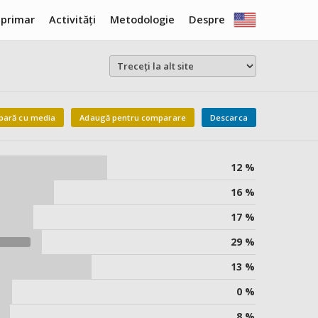
 primar
Activități
Metodologie
Despre
ară cu media
Adaugă pentru comparare
Descarca
12 %
16 %
17 %
29 %
13 %
0 %
8 %