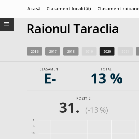
Acasă
Clasament localități
Clasament raioan
Raionul Taraclia
2016
2017
2018
2019
2020
2021
CLASAMENT
TOTAL
E-
13 %
POZIȚIE
31.
(-13 %)
1.
5.
10.