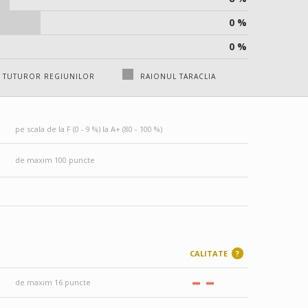
0 %
0 %
 TUTUROR REGIUNILOR
RAIONUL TARACLIA
pe scala de la F (0 - 9 %) la A+ (80 - 100 %)
de maxim 100 puncte
CALITATE
?
–
–
de maxim 16 puncte