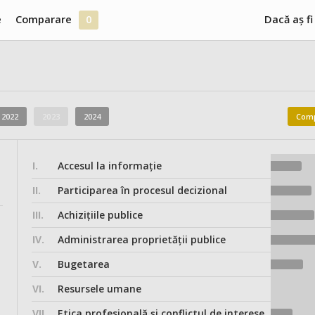
e
Comparare
0
Dacă aș fi
2022
2023
2024
Comp
I.
Accesul la informație
II.
Participarea în procesul decizional
III.
Achizițiile publice
IV.
Administrarea proprietății publice
V.
Bugetarea
VI.
Resursele umane
VII.
Etica profesională și conflictul de interese