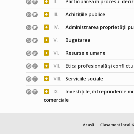
+
II.
Participarea în procesul deciz
+
III.
Achizițiile publice
+
IV.
Administrarea proprietății pu
+
V.
Bugetarea
+
VI.
Resursele umane
+
VII.
Etica profesională și conflict
+
VIII.
Serviciile sociale
+
IX.
Investițiile, întreprinderile m
comerciale
Acasă
Clasament localit