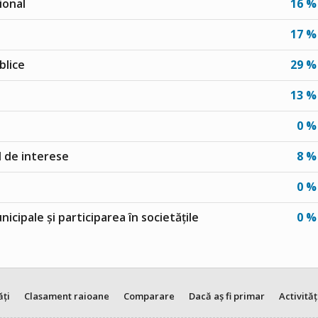
ional
16 %
17 %
blice
29 %
13 %
0 %
ul de interese
8 %
0 %
unicipale și participarea în societățile
0 %
ăți
Clasament raioane
Comparare
Dacă aș fi primar
Activităț