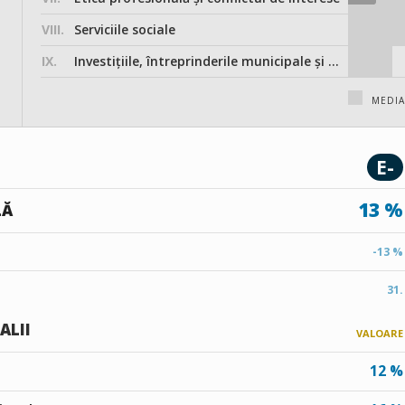
VIII.
Serviciile sociale
IX.
Investițiile, întreprinderile municipale și participarea în societățile comerciale
MEDIA
E-
13 %
LĂ
-13 %
31.
ALII
VALOARE
12 %