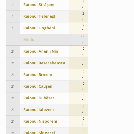
2
Raionul Străşeni
1
p.
2
Raionul Teleneşti
1
p.
2
Raionul Ungheni
1
p.
1.38
Media
–
p.
0
Raionul Anenii Noi
21
p.
0
Raionul Basarabeasca
21
p.
0
Raionul Briceni
21
p.
0
Raionul Cauşeni
21
p.
0
Raionul Dubăsari
21
p.
0
Raionul Ialoveni
21
p.
0
Raionul Nisporeni
21
p.
0
Raionul Sîngerei
21