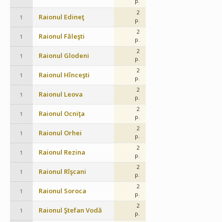
p.
2
Raionul Edineţ
1
p.
2
Raionul Făleşti
1
p.
2
Raionul Glodeni
1
p.
2
Raionul Hînceşti
1
p.
2
Raionul Leova
1
p.
2
Raionul Ocniţa
1
p.
2
Raionul Orhei
1
p.
2
Raionul Rezina
1
p.
2
Raionul Rîşcani
1
p.
2
Raionul Soroca
1
p.
2
Raionul Ştefan Vodă
1
p.