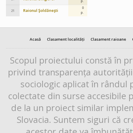
p.
0
Raionul Şoldăneşti
21
p.
Acasă
Clasament localități
Clasament raioane
Scopul proiectului constă în p
privind transparența autorități
sociologic aplicat în rândul
colectate din surse accesibile 
de la un proiect similar impl
Slovacia. Suntem siguri că cr
acestor date va îmbunătăți