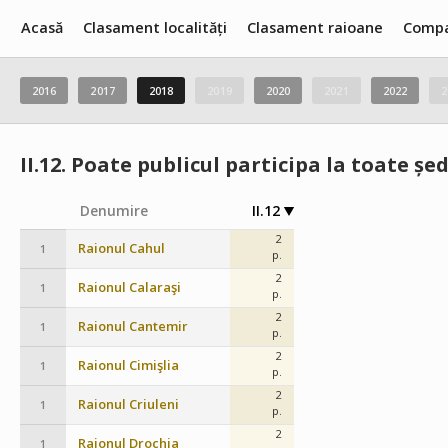
Acasă
Clasament localități
Clasament raioane
Compa
2016
2017
2018
2019
2020
2021
2022
2
II.12.
Poate publicul participa la toate șed
Denumire
II.12
2
Raionul Cahul
1
p.
2
Raionul Calaraşi
1
p.
2
Raionul Cantemir
1
p.
2
Raionul Cimişlia
1
p.
2
Raionul Criuleni
1
p.
2
Raionul Drochia
1