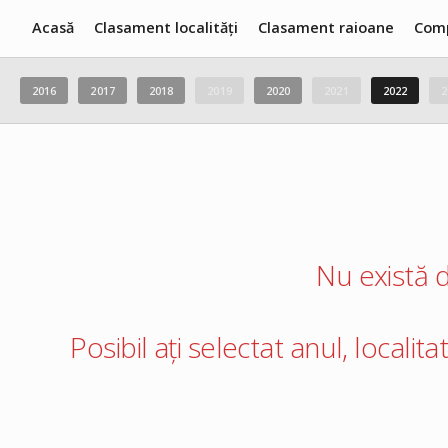
Acasă
Clasament localități
Clasament raioane
Com
2016
2017
2018
2019
2020
2021
2022
2
Nu există d
Posibil ați selectat anul, localit