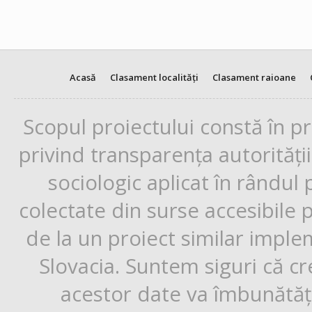
Acasă
Clasament localități
Clasament raioane
Scopul proiectului constă în p
privind transparența autorități
sociologic aplicat în rândul
colectate din surse accesibile 
de la un proiect similar impl
Slovacia. Suntem siguri că cr
acestor date va îmbunătăți