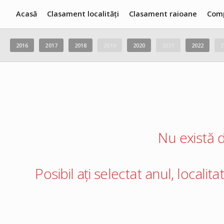
Acasă
Clasament localități
Clasament raioane
Com
2016
2017
2018
2019
2020
2021
2022
2
Nu există d
Posibil ați selectat anul, localit