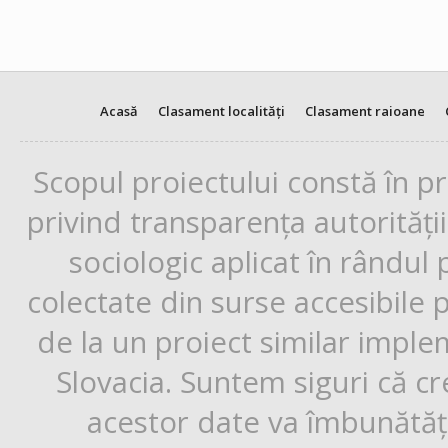
Acasă
Clasament localități
Clasament raioane
Scopul proiectului constă în p
privind transparența autorități
sociologic aplicat în rândul
colectate din surse accesibile 
de la un proiect similar impl
Slovacia. Suntem siguri că cr
acestor date va îmbunătăți