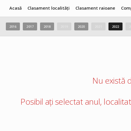
Acasă
Clasament localități
Clasament raioane
Com
2016
2017
2018
2019
2020
2021
2022
2
Nu există d
Posibil ați selectat anul, localit