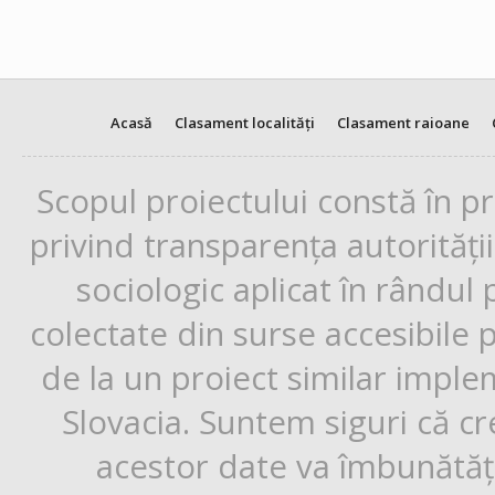
Acasă
Clasament localități
Clasament raioane
Scopul proiectului constă în p
privind transparența autorități
sociologic aplicat în rândul
colectate din surse accesibile 
de la un proiect similar impl
Slovacia. Suntem siguri că cr
acestor date va îmbunătăți