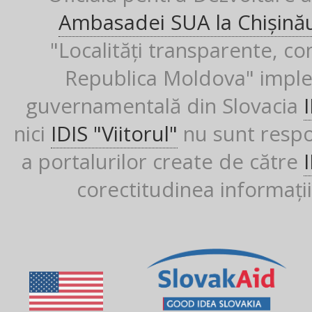
Ambasadei SUA la Chișină
"Localități transparente, co
Republica Moldova" imple
guvernamentală din Slovacia
nici
IDIS "Viitorul"
nu sunt respon
a portalurilor create de către
corectitudinea informații