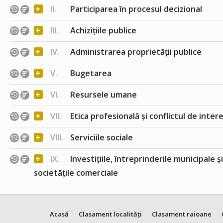
+
II.
Participarea în procesul decizional
+
III.
Achizițiile publice
+
IV.
Administrarea proprietății publice
+
V.
Bugetarea
+
VI.
Resursele umane
+
VII.
Etica profesională și conflictul de inter
+
VIII.
Serviciile sociale
+
IX.
Investițiile, întreprinderile municipale ș
societățile comerciale
Acasă
Clasament localități
Clasament raioane