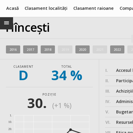
Acasă
Clasament localități
Clasament raioane
Compa
Hîncești
2016
2017
2018
2019
2020
2021
2022
2
CLASAMENT
TOTAL
D
34 %
I.
Accesul 
II.
Particip
III.
Achiziții
POZIȚIE
30.
IV.
Administ
(+1 %)
V.
Bugeta
1.
VI.
Resurse
10.
20.
VII.
Etica pr