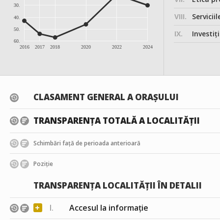
30.
VIII.
Serviciil
40.
50.
IX.
Investițiile, în
60.
2016
2017
2018
2020
2022
2024
CLASAMENT GENERAL A ORAȘULUI
TRANSPARENȚA TOTALĂ A LOCALITĂȚII
Schimbări față de perioada anterioară
Poziție
TRANSPARENȚA LOCALITĂȚII ÎN DETALII
+
I.
Accesul la informație