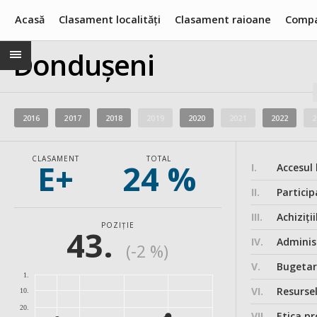
Acasă
Clasament localități
Clasament raioane
Compa
Dondușeni
2016
2017
2018
2019
2020
2021
2022
2
CLASAMENT
TOTAL
E+
24 %
I.
Accesul 
II.
Particip
III.
Achiziții
POZIȚIE
43.
IV.
Administ
(-2 %)
V.
Bugeta
1.
VI.
Resurse
10.
20.
VII.
Etica pr