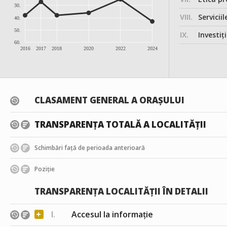
30.
VIII.
Serviciil
40.
50.
IX.
Investițiile, în
60.
2016
2017
2018
2020
2022
2024
CLASAMENT GENERAL A ORAȘULUI
TRANSPARENȚA TOTALĂ A LOCALITĂȚII
Schimbări față de perioada anterioară
Poziție
TRANSPARENȚA LOCALITĂȚII ÎN DETALII
+
I.
Accesul la informație