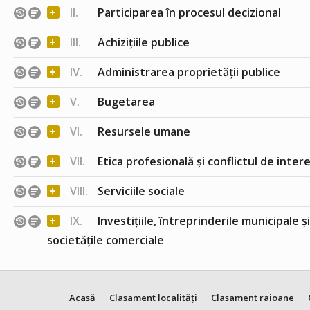
+
II.
Participarea în procesul decizional
+
III.
Achizițiile publice
+
IV.
Administrarea proprietății publice
+
V.
Bugetarea
+
VI.
Resursele umane
+
VII.
Etica profesională și conflictul de inter
+
VIII.
Serviciile sociale
+
IX.
Investițiile, întreprinderile municipale ș
societățile comerciale
Acasă
Clasament localități
Clasament raioane