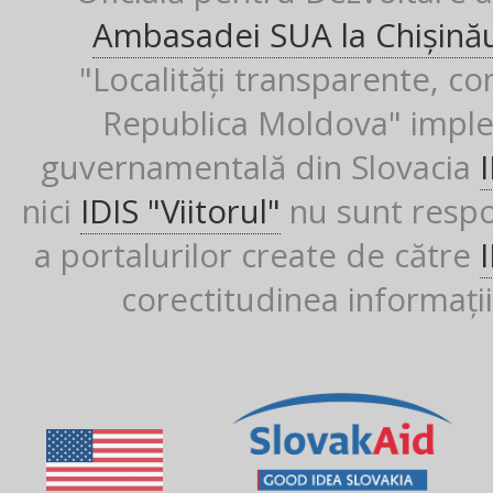
Ambasadei SUA la Chișină
"Localități transparente, co
Republica Moldova" imple
guvernamentală din Slovacia
nici
IDIS "Viitorul"
nu sunt respon
a portalurilor create de către
corectitudinea informații