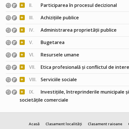
+
II.
Participarea în procesul decizional
+
III.
Achizițiile publice
+
IV.
Administrarea proprietății publice
+
V.
Bugetarea
+
VI.
Resursele umane
+
VII.
Etica profesională și conflictul de inter
+
VIII.
Serviciile sociale
+
IX.
Investițiile, întreprinderile municipale ș
societățile comerciale
Acasă
Clasament localități
Clasament raioane