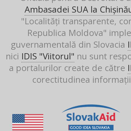
Ambasadei SUA la Chișină
"Localități transparente, co
Republica Moldova" imple
guvernamentală din Slovacia
nici
IDIS "Viitorul"
nu sunt respon
a portalurilor create de către
corectitudinea informații