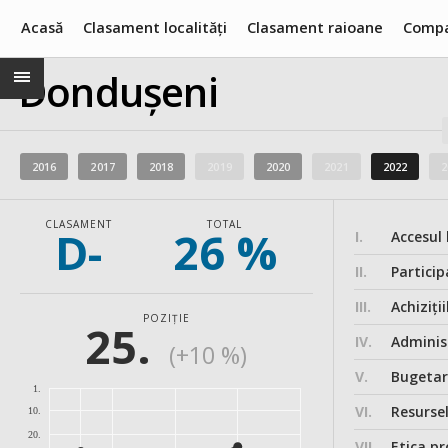
Acasă
Clasament localități
Clasament raioane
Compa
Dondușeni
2016
2017
2018
2019
2020
2021
2022
2
CLASAMENT
TOTAL
D-
26 %
I.
Accesul 
II.
Particip
III.
Achiziții
POZIȚIE
25.
IV.
Administ
(+10 %)
V.
Bugeta
1.
VI.
Resurse
10.
20.
VII.
Etica pr