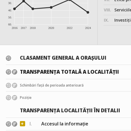
30.
VIII.
Serviciil
40.
50.
IX.
Investițiile, în
60.
2016
2017
2018
2020
2022
2024
CLASAMENT GENERAL A ORAȘULUI
TRANSPARENȚA TOTALĂ A LOCALITĂȚII
Schimbări față de perioada anterioară
Poziție
TRANSPARENȚA LOCALITĂȚII ÎN DETALII
+
I.
Accesul la informație