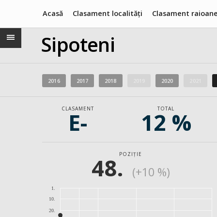
Acasă
Clasament localități
Clasament raioan
Sipoteni
2016
2017
2018
2019
2020
2021
CLASAMENT
TOTAL
E-
12 %
POZIȚIE
48.
(+10 %)
1.
10.
20.