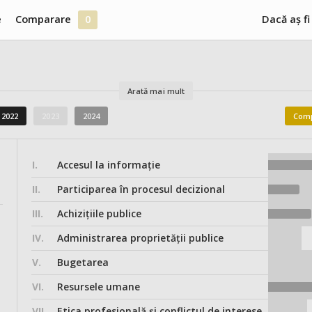
e
Comparare
0
Dacă aș fi
Arată mai mult
2022
2023
2024
Comp
I.
Accesul la informație
II.
Participarea în procesul decizional
III.
Achizițiile publice
IV.
Administrarea proprietății publice
V.
Bugetarea
VI.
Resursele umane
VII.
Etica profesională și conflictul de interese