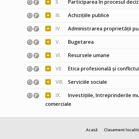
+
II.
Participarea în procesul deciz
+
III.
Achizițiile publice
+
IV.
Administrarea proprietății pu
+
V.
Bugetarea
+
VI.
Resursele umane
+
VII.
Etica profesională și conflict
+
VIII.
Serviciile sociale
+
IX.
Investițiile, întreprinderile m
comerciale
Acasă
Clasament localit