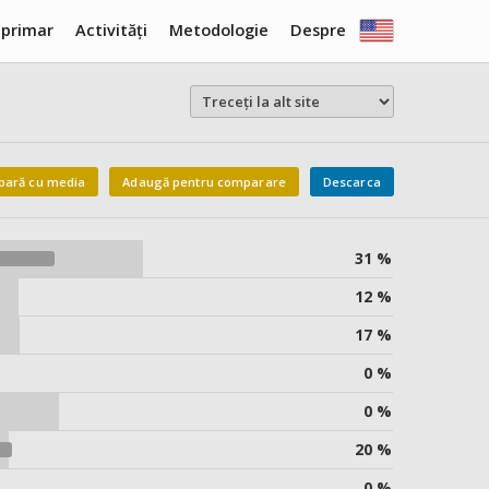
 primar
Activități
Metodologie
Despre
ară cu media
Adaugă pentru comparare
Descarca
31 %
12 %
17 %
0 %
0 %
20 %
0 %