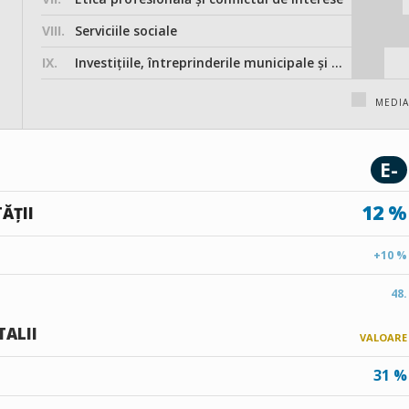
VIII.
Serviciile sociale
IX.
Investițiile, întreprinderile municipale și participarea în societățile comerciale
MEDI
E-
12 %
ĂȚII
+10 %
48.
TALII
VALOARE
31 %