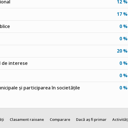
ional
12 %
17 %
blice
0 %
0 %
20 %
ul de interese
0 %
0 %
unicipale și participarea în societățile
0 %
ăți
Clasament raioane
Comparare
Dacă aș fi primar
Activităț