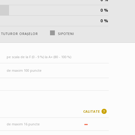
0 %
0 %
A TUTUROR ORAȘELOR
SIPOTENI
pe scala de la F (0 - 9 %) la A+ (80 - 100 %)
de maxim 100 puncte
CALITATE
?
–
de maxim 16 puncte