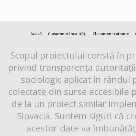
Acasă
Clasament localități
Clasament raioane
Scopul proiectului constă în p
privind transparența autorități
sociologic aplicat în rândul
colectate din surse accesibile 
de la un proiect similar impl
Slovacia. Suntem siguri că cr
acestor date va îmbunătăți