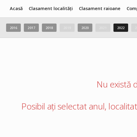
Acasă
Clasament localități
Clasament raioane
Com
2016
2017
2018
2019
2020
2021
2022
2
Nu există d
Posibil ați selectat anul, localit