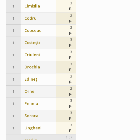
3
Cimișlia
1
p.
3
Codru
1
p.
3
Copceac
1
p.
3
Costești
1
p.
3
Criuleni
1
p.
3
Drochia
1
p.
3
Edineț
1
p.
3
Orhei
1
p.
3
Pelinia
1
p.
3
Soroca
1
p.
3
Ungheni
1
p.
1.67