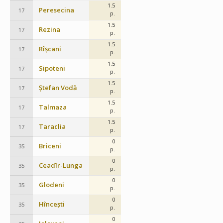
1.5
Peresecina
17
p.
1.5
Rezina
17
p.
1.5
Rîșcani
17
p.
1.5
Sipoteni
17
p.
1.5
Ștefan Vodă
17
p.
1.5
Talmaza
17
p.
1.5
Taraclia
17
p.
0
Briceni
35
p.
0
Ceadîr-Lunga
35
p.
0
Glodeni
35
p.
0
Hîncești
35
p.
0