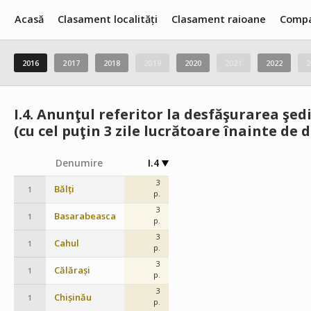
Acasă
Clasament localități
Clasament raioane
Compa
2016
2017
2018
2019
2020
2021
2022
2
I.4.
Anunţul referitor la desfăşurarea şedi
(cu cel puţin 3 zile lucrătoare înainte de 
Denumire
I.4
3
Bălți
1
p.
3
Basarabeasca
1
p.
3
Cahul
1
p.
3
Călărași
1
p.
3
Chișinău
1
p.