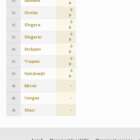
Ialoveni
35
p.
0
Ocnița
35
p.
0
Sîngera
35
p.
0
Sîngerei
35
p.
0
Strășeni
35
p.
0
Trușeni
35
p.
0
Vulcănești
35
p.
Băcioi
–
46
Congaz
–
46
Otaci
–
46