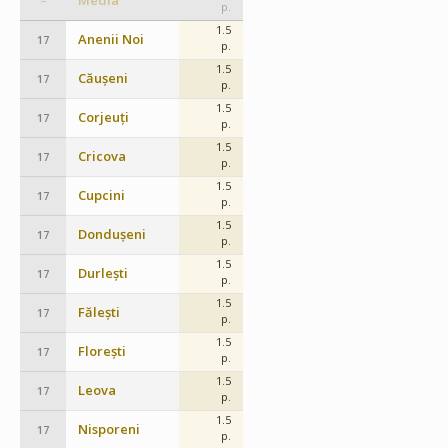
Media
–
p.
1.5
Anenii Noi
17
p.
1.5
Căușeni
17
p.
1.5
Corjeuți
17
p.
1.5
Cricova
17
p.
1.5
Cupcini
17
p.
1.5
Dondușeni
17
p.
1.5
Durlești
17
p.
1.5
Fălești
17
p.
1.5
Florești
17
p.
1.5
Leova
17
p.
1.5
Nisporeni
17
p.