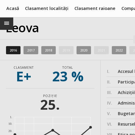
Acasă
Clasament localități
Clasament raioane
Compa
Leova
2016
2017
2018
2019
2020
2021
2022
2
CLASAMENT
TOTAL
E+
23 %
I.
Accesul 
II.
Particip
III.
Achiziții
POZIȚIE
25.
IV.
Administ
V.
Bugeta
1.
VI.
Resurse
10.
20.
VII.
Etica pr