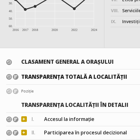
30.
VIII.
Serviciil
40.
50.
IX.
Investițiile, în
60.
2016
2017
2018
2020
2022
2024
CLASAMENT GENERAL A ORAȘULUI
TRANSPARENȚA TOTALĂ A LOCALITĂȚII
Poziție
TRANSPARENȚA LOCALITĂȚII ÎN DETALII
+
I.
Accesul la informație
+
II.
Participarea în procesul decizional