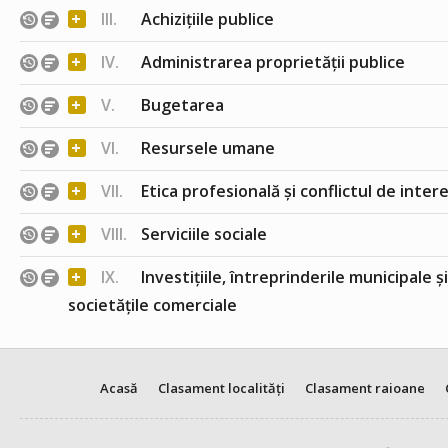
+
III.
Achizițiile publice
+
IV.
Administrarea proprietății publice
+
V.
Bugetarea
+
VI.
Resursele umane
+
VII.
Etica profesională și conflictul de inter
+
VIII.
Serviciile sociale
+
IX.
Investițiile, întreprinderile municipale ș
societățile comerciale
Acasă
Clasament localități
Clasament raioane