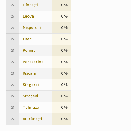
Hîncești
0 %
27
Leova
0 %
27
Nisporeni
0 %
27
Otaci
0 %
27
Pelinia
0 %
27
Peresecina
0 %
27
Rîșcani
0 %
27
Sîngerei
0 %
27
Strășeni
0 %
27
Talmaza
0 %
27
Vulcănești
0 %
27