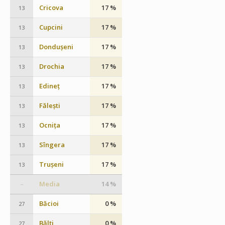
Cricova
17 %
13
Cupcini
17 %
13
Dondușeni
17 %
13
Drochia
17 %
13
Edineț
17 %
13
Fălești
17 %
13
Ocnița
17 %
13
Sîngera
17 %
13
Trușeni
17 %
13
Media
14 %
–
Băcioi
0 %
27
Bălți
0 %
27