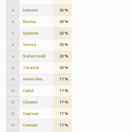
Ialoveni
33 %
4
Rezina
33 %
4
Sipoteni
33 %
4
Soroca
33 %
4
Ștefan Vodă
33 %
4
Taraclia
33 %
4
Anenii Noi
17 %
13
Cahul
17 %
13
Căușeni
17 %
13
Copceac
17 %
13
Costești
17 %
13