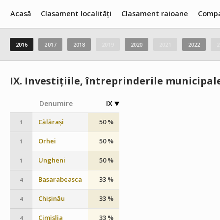
Acasă
Clasament localități
Clasament raioane
Compa
2016
2017
2018
2019
2020
2021
2022
2
IX.
Investițiile, întreprinderile municipal
Denumire
IX
Călărași
50 %
1
Orhei
50 %
1
Ungheni
50 %
1
Basarabeasca
33 %
4
Chișinău
33 %
4
Cimișlia
33 %
4