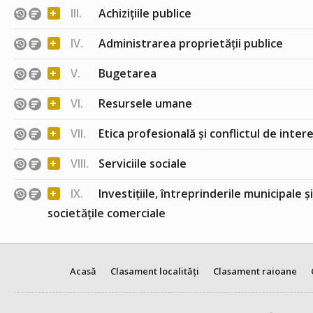
+
III.
Achizițiile publice
+
IV.
Administrarea proprietății publice
+
V.
Bugetarea
+
VI.
Resursele umane
+
VII.
Etica profesională și conflictul de inter
+
VIII.
Serviciile sociale
+
IX.
Investițiile, întreprinderile municipale ș
societățile comerciale
Acasă
Clasament localități
Clasament raioane