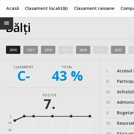
Acasă
Clasament localități
Clasament raioane
Compa
Bălți
2016
2017
2018
2019
2020
2021
2022
2
CLASAMENT
TOTAL
C-
43 %
I.
Accesul 
II.
Particip
III.
Achiziții
POZIȚIE
7.
IV.
Administ
V.
Bugeta
1.
VI.
Resurse
10.
20.
VII.
Etica pr