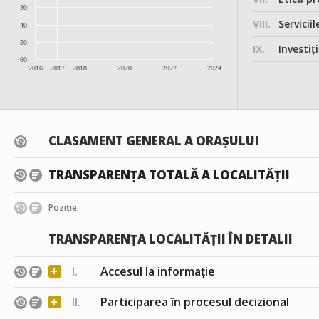
30.
VIII.
Serviciil
40.
50.
IX.
Investițiile, în
60.
2016
2017
2018
2020
2022
2024
CLASAMENT GENERAL A ORAȘULUI
TRANSPARENȚA TOTALĂ A LOCALITĂȚII
Poziție
TRANSPARENȚA LOCALITĂȚII ÎN DETALII
+
I.
Accesul la informație
+
II.
Participarea în procesul decizional