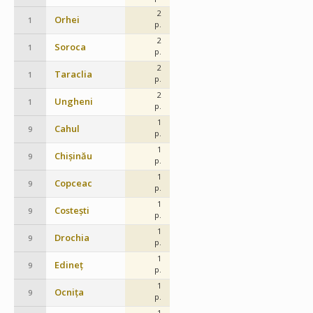
2
Orhei
1
p.
2
Soroca
1
p.
2
Taraclia
1
p.
2
Ungheni
1
p.
1
Cahul
9
p.
1
Chișinău
9
p.
1
Copceac
9
p.
1
Costești
9
p.
1
Drochia
9
p.
1
Edineț
9
p.
1
Ocnița
9
p.
1