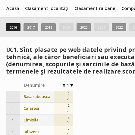
Acasă
Clasament localități
Clasament raioane
Compa
2016
2017
2018
2019
2020
2021
2022
2
IX.1.
Sînt plasate pe web datele privind pr
tehnică, ale căror beneficiari sau executa
(denumirea, scopurile şi sarcinile de bază
termenele şi rezultatele de realizare scon
Denumire
IX.1
2
Basarabeasca
1
p.
2
Călărași
1
p.
2
Cimișlia
1
p.
2
Ialoveni
1
p.