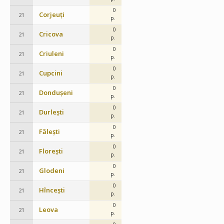
0
Corjeuți
21
p.
0
Cricova
21
p.
0
Criuleni
21
p.
0
Cupcini
21
p.
0
Dondușeni
21
p.
0
Durlești
21
p.
0
Fălești
21
p.
0
Florești
21
p.
0
Glodeni
21
p.
0
Hîncești
21
p.
0
Leova
21
p.