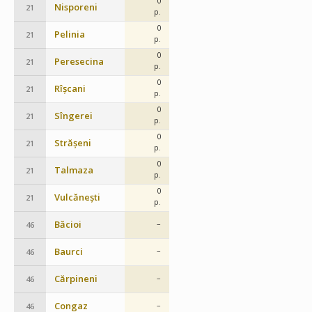
0
Nisporeni
21
p.
0
Pelinia
21
p.
0
Peresecina
21
p.
0
Rîșcani
21
p.
0
Sîngerei
21
p.
0
Strășeni
21
p.
0
Talmaza
21
p.
0
Vulcănești
21
p.
Băcioi
–
46
Baurci
–
46
Cărpineni
–
46
Congaz
–
46