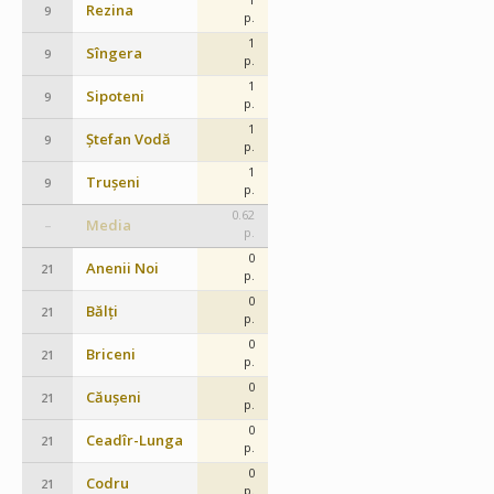
Rezina
9
p.
1
Sîngera
9
p.
1
Sipoteni
9
p.
1
Ștefan Vodă
9
p.
1
Trușeni
9
p.
0.62
Media
–
p.
0
Anenii Noi
21
p.
0
Bălți
21
p.
0
Briceni
21
p.
0
Căușeni
21
p.
0
Ceadîr-Lunga
21
p.
0
Codru
21
p.