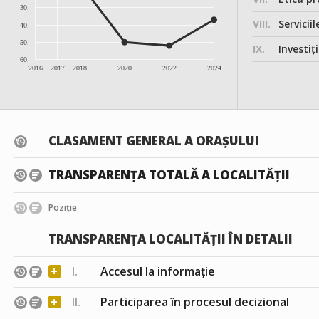
30.
VIII.
Serviciil
40.
50.
IX.
Investițiile, în
60.
2016
2017
2018
2020
2022
2024
CLASAMENT GENERAL A ORAȘULUI
TRANSPARENȚA TOTALĂ A LOCALITĂȚII
Poziție
TRANSPARENȚA LOCALITĂȚII ÎN DETALII
+
I.
Accesul la informație
+
II.
Participarea în procesul decizional