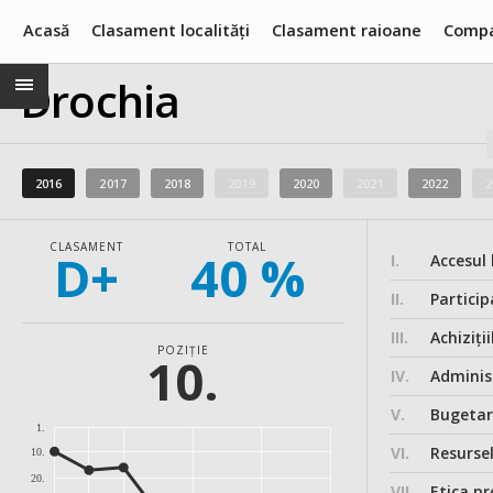
Acasă
Clasament localități
Clasament raioane
Compa
Drochia
2016
2017
2018
2019
2020
2021
2022
2
CLASAMENT
TOTAL
D+
40 %
I.
Accesul 
II.
Particip
III.
Achiziții
POZIȚIE
10.
IV.
Administ
V.
Bugeta
1.
VI.
Resurse
10.
20.
VII.
Etica pr