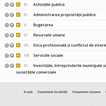
+
III.
Achizițiile publice
+
IV.
Administrarea proprietății publice
+
V.
Bugetarea
+
VI.
Resursele umane
+
VII.
Etica profesională și conflictul de inter
+
VIII.
Serviciile sociale
+
IX.
Investițiile, întreprinderile municipale ș
societățile comerciale
Acasă
Clasament localități
Clasament raioane