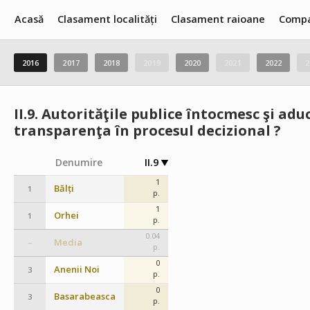
Acasă
Clasament localități
Clasament raioane
Compa
2016
2017
2018
2019
2020
2021
2022
2
II.9.
Autorităţile publice întocmesc şi adu
transparenţa în procesul decizional ?
Denumire
II.9
1
Bălți
1
p.
1
Orhei
1
p.
0.04
Media
–
p.
0
Anenii Noi
3
p.
0
Basarabeasca
3
p.