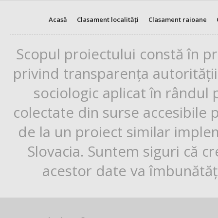
Acasă
Clasament localități
Clasament raioane
Scopul proiectului constă în p
privind transparența autorități
sociologic aplicat în rândul
colectate din surse accesibile 
de la un proiect similar impl
Slovacia. Suntem siguri că cr
acestor date va îmbunătăți