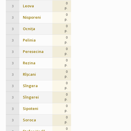
0
Leova
3
p.
0
Nisporeni
3
p.
0
Ocnița
3
p.
0
Pelinia
3
p.
0
Peresecina
3
p.
0
Rezina
3
p.
0
Rîșcani
3
p.
0
Sîngera
3
p.
0
Sîngerei
3
p.
0
Sipoteni
3
p.
0
Soroca
3
p.
0