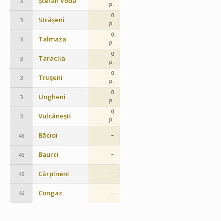
Ștefan Vodă
3
p.
0
Strășeni
3
p.
0
Talmaza
3
p.
0
Taraclia
3
p.
0
Trușeni
3
p.
0
Ungheni
3
p.
0
Vulcănești
3
p.
Băcioi
–
46
Baurci
–
46
Cărpineni
–
46
Congaz
–
46