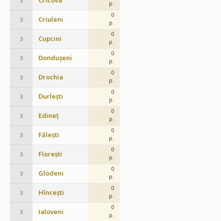
Cricova
3
p.
0
Criuleni
3
p.
0
Cupcini
3
p.
0
Dondușeni
3
p.
0
Drochia
3
p.
0
Durlești
3
p.
0
Edineț
3
p.
0
Fălești
3
p.
0
Florești
3
p.
0
Glodeni
3
p.
0
Hîncești
3
p.
0
Ialoveni
3
p.