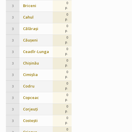
0
Briceni
3
p.
0
Cahul
3
p.
0
Călărași
3
p.
0
Căușeni
3
p.
0
Ceadîr-Lunga
3
p.
0
Chișinău
3
p.
0
Cimișlia
3
p.
0
Codru
3
p.
0
Copceac
3
p.
0
Corjeuți
3
p.
0
Costești
3
p.
0