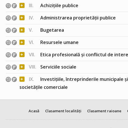
+
III.
Achizițiile publice
+
IV.
Administrarea proprietății publice
+
V.
Bugetarea
+
VI.
Resursele umane
+
VII.
Etica profesională și conflictul de inter
+
VIII.
Serviciile sociale
+
IX.
Investițiile, întreprinderile municipale ș
societățile comerciale
Acasă
Clasament localități
Clasament raioane