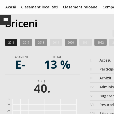
Acasă
Clasament localități
Clasament raioane
Compa
Briceni
2016
2017
2018
2019
2020
2021
2022
2
CLASAMENT
TOTAL
E-
13 %
I.
Accesul 
II.
Particip
III.
Achiziții
POZIȚIE
40.
IV.
Administ
V.
Bugeta
1.
VI.
Resurse
10.
20.
VII.
Etica pr