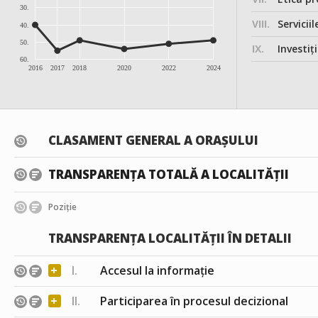
30.
VIII.
Serviciil
40.
50.
IX.
Investițiile, în
60.
2016
2017
2018
2020
2022
2024
CLASAMENT GENERAL A ORAȘULUI
TRANSPARENȚA TOTALĂ A LOCALITĂȚII
Poziție
TRANSPARENȚA LOCALITĂȚII ÎN DETALII
+
I.
Accesul la informație
+
II.
Participarea în procesul decizional