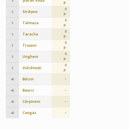
Ștefan Vodă
5
p.
0
Strășeni
5
p.
0
Talmaza
5
p.
0
Taraclia
5
p.
0
Trușeni
5
p.
0
Ungheni
5
p.
0
Vulcănești
5
p.
Băcioi
–
46
Baurci
–
46
Cărpineni
–
46
Congaz
–
46