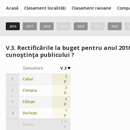
Acasă
Clasament localități
Clasament raioane
Compa
2016
2017
2018
2019
2020
2021
2022
2
V.3.
Rectificările la buget pentru anul 201
cunoştinţa publicului ?
Denumire
V.3
2
Cahul
1
p.
2
Cimișlia
1
p.
2
Fălești
1
p.
1
Durlești
4
p.
0.16
Media
–
p.