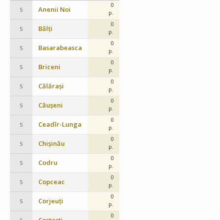
0
Anenii Noi
5
p.
0
Bălți
5
p.
0
Basarabeasca
5
p.
0
Briceni
5
p.
0
Călărași
5
p.
0
Căușeni
5
p.
0
Ceadîr-Lunga
5
p.
0
Chișinău
5
p.
0
Codru
5
p.
0
Copceac
5
p.
0
Corjeuți
5
p.
0