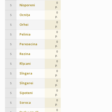
0
Nisporeni
5
p.
0
Ocnița
5
p.
0
Orhei
5
p.
0
Pelinia
5
p.
0
Peresecina
5
p.
0
Rezina
5
p.
0
Rîșcani
5
p.
0
Sîngera
5
p.
0
Sîngerei
5
p.
0
Sipoteni
5
p.
0
Soroca
5
p.
0