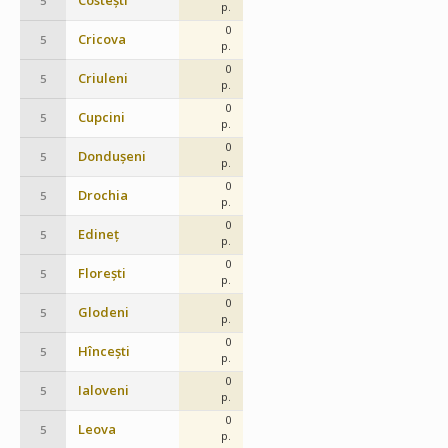
Costești
5
p.
0
Cricova
5
p.
0
Criuleni
5
p.
0
Cupcini
5
p.
0
Dondușeni
5
p.
0
Drochia
5
p.
0
Edineț
5
p.
0
Florești
5
p.
0
Glodeni
5
p.
0
Hîncești
5
p.
0
Ialoveni
5
p.
0
Leova
5
p.