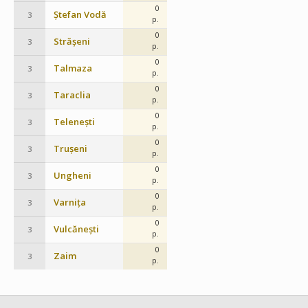
0
Ștefan Vodă
3
p.
0
Strășeni
3
p.
0
Talmaza
3
p.
0
Taraclia
3
p.
0
Telenești
3
p.
0
Trușeni
3
p.
0
Ungheni
3
p.
0
Varnița
3
p.
0
Vulcănești
3
p.
0
Zaim
3
p.