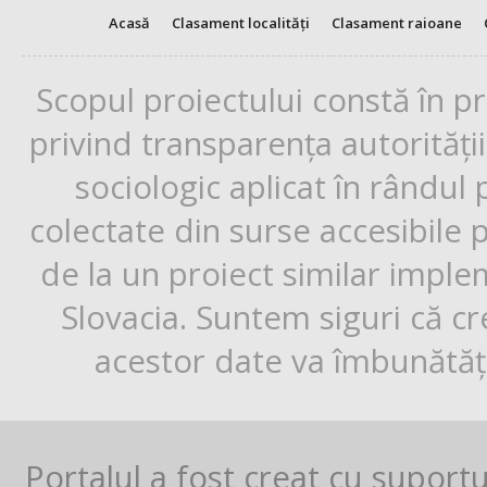
Acasă
Clasament localități
Clasament raioane
Scopul proiectului constă în p
privind transparența autorități
sociologic aplicat în rândul
colectate din surse accesibile 
de la un proiect similar impl
Slovacia. Suntem siguri că cr
acestor date va îmbunătăți
Portalul a fost creat cu suport