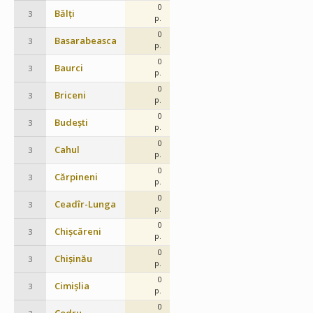
0
Bălți
3
p.
0
Basarabeasca
3
p.
0
Baurci
3
p.
0
Briceni
3
p.
0
Budești
3
p.
0
Cahul
3
p.
0
Cărpineni
3
p.
0
Ceadîr-Lunga
3
p.
0
Chișcăreni
3
p.
0
Chișinău
3
p.
0
Cimișlia
3
p.
0