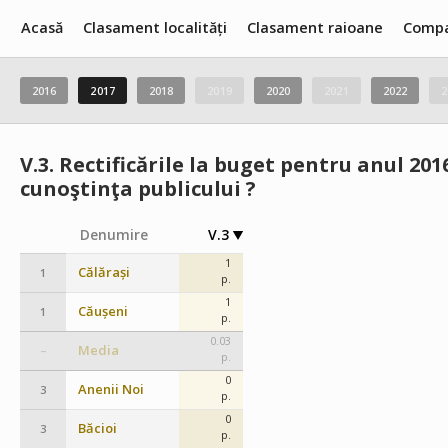
Acasă
Clasament localități
Clasament raioane
Compa
2016
2017
2018
2019
2020
2021
2022
2
V.3.
Rectificările la buget pentru anul 201
cunoştinţa publicului ?
Denumire
V.3
1
Călărași
1
p.
1
Căușeni
1
p.
0.03
Media
–
p.
0
Anenii Noi
3
p.
0
Băcioi
3
p.