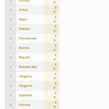
Ocnița
3
p.
0
Orhei
3
p.
0
Otaci
3
p.
0
Pelinia
3
p.
0
Peresecina
3
p.
0
Rezina
3
p.
0
Rîșcani
3
p.
0
Ruseștii Noi
3
p.
0
Sîngera
3
p.
0
Sîngerei
3
p.
0
Sipoteni
3
p.
0
Soroca
3
p.