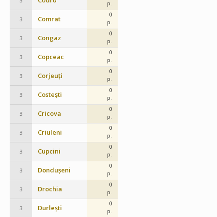
Codru
3
p.
0
Comrat
3
p.
0
Congaz
3
p.
0
Copceac
3
p.
0
Corjeuți
3
p.
0
Costești
3
p.
0
Cricova
3
p.
0
Criuleni
3
p.
0
Cupcini
3
p.
0
Dondușeni
3
p.
0
Drochia
3
p.
0
Durlești
3
p.