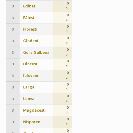
0
Edineț
3
p.
0
Fălești
3
p.
0
Florești
3
p.
0
Glodeni
3
p.
0
Gura Galbenă
3
p.
0
Hîncești
3
p.
0
Ialoveni
3
p.
0
Larga
3
p.
0
Leova
3
p.
0
Măgdăcești
3
p.
0
Nisporeni
3
p.
0