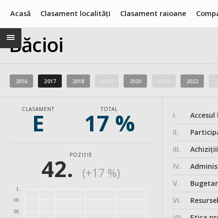
Acasă
Clasament localități
Clasament raioane
Compa
Băcioi
2016
2017
2018
2019
2020
2021
2022
2
CLASAMENT
TOTAL
E
17 %
I.
Accesul 
II.
Particip
III.
Achiziții
POZIȚIE
42.
IV.
Administ
(+17 %)
V.
Bugeta
1.
VI.
Resurse
10.
20.
VII.
Etica pr