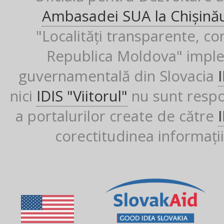
Ambasadei SUA la Chișină
"Localități transparente, co
Republica Moldova" imple
guvernamentală din Slovacia
nici
IDIS "Viitorul"
nu sunt respon
a portalurilor create de către
corectitudinea informații