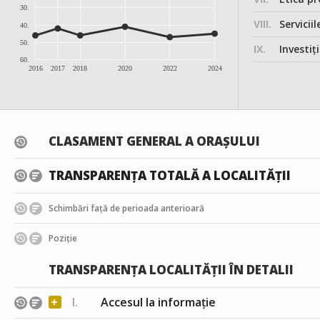
30.
VIII.
Serviciil
40.
50.
IX.
Investițiile, în
60.
2016
2017
2018
2020
2022
2024
CLASAMENT GENERAL A ORAȘULUI
TRANSPARENȚA TOTALĂ A LOCALITĂȚII
Schimbări față de perioada anterioară
Poziție
TRANSPARENȚA LOCALITĂȚII ÎN DETALII
+
I.
Accesul la informație