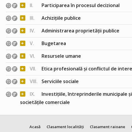
+
II.
Participarea în procesul decizional
+
III.
Achizițiile publice
+
IV.
Administrarea proprietății publice
+
V.
Bugetarea
+
VI.
Resursele umane
+
VII.
Etica profesională și conflictul de inter
+
VIII.
Serviciile sociale
+
IX.
Investițiile, întreprinderile municipale ș
societățile comerciale
Acasă
Clasament localități
Clasament raioane