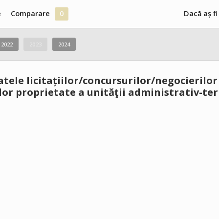
e
Comparare
0
Dacă aș fi
2022
2023
2024
atele licitațiilor/concursurilor/negocierilor
or proprietate a unităţii administrativ-ter