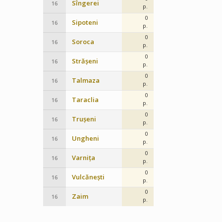
Sîngerei
16
p.
0
Sipoteni
16
p.
0
Soroca
16
p.
0
Strășeni
16
p.
0
Talmaza
16
p.
0
Taraclia
16
p.
0
Trușeni
16
p.
0
Ungheni
16
p.
0
Varnița
16
p.
0
Vulcănești
16
p.
0
Zaim
16
p.