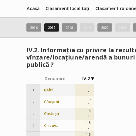
Acasă
Clasament localități
Clasament raioan
2016
2017
2018
2019
2020
2021
IV.2.
Informația cu privire la rezult
vînzare/locațiune/arendă a bunuril
publică ?
Denumire
IV.2
3
Bălți
1
p.
1.5
Căușeni
2
p.
1.5
Costești
2
p.
1.5
Cricova
2
p.
1.5