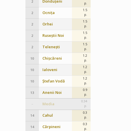
Dondușeni
2
p.
1.5
Ocnița
2
p.
1.5
Orhei
2
p.
1.5
Ruseștii Noi
2
p.
1.5
Telenești
2
p.
1.2
Chișcăreni
10
p.
1.2
Ialoveni
10
p.
1.2
Ștefan Vodă
10
p.
0.9
Anenii Noi
13
p.
0.34
Media
–
p.
0.3
Cahul
14
p.
0.3
Cărpineni
14
p.