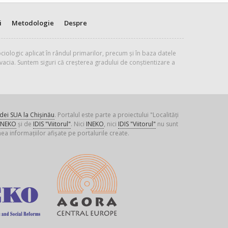
i
Metodologie
Despre
ciologic aplicat în rândul primarilor, precum și în baza datele
vacia. Suntem siguri că creșterea gradului de conștientizare a
ei SUA la Chișinău
. Portalul este parte a proiectului "Localități
INEKO
și de
IDIS "Viitorul"
. Nici
INEKO
, nici
IDIS "Viitorul"
nu sunt
ea informațiilor afișate pe portalurile create.