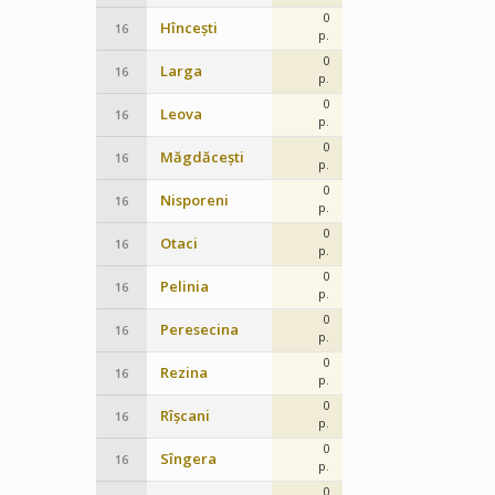
0
Hîncești
16
p.
0
Larga
16
p.
0
Leova
16
p.
0
Măgdăcești
16
p.
0
Nisporeni
16
p.
0
Otaci
16
p.
0
Pelinia
16
p.
0
Peresecina
16
p.
0
Rezina
16
p.
0
Rîșcani
16
p.
0
Sîngera
16
p.
0