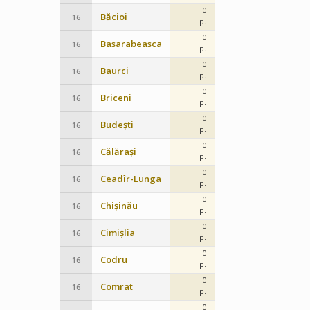
0
Băcioi
16
p.
0
Basarabeasca
16
p.
0
Baurci
16
p.
0
Briceni
16
p.
0
Budești
16
p.
0
Călărași
16
p.
0
Ceadîr-Lunga
16
p.
0
Chișinău
16
p.
0
Cimișlia
16
p.
0
Codru
16
p.
0
Comrat
16
p.
0