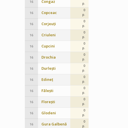
Congaz
16
p.
0
Copceac
16
p.
0
Corjeuți
16
p.
0
Criuleni
16
p.
0
Cupcini
16
p.
0
Drochia
16
p.
0
Durlești
16
p.
0
Edineț
16
p.
0
Fălești
16
p.
0
Florești
16
p.
0
Glodeni
16
p.
0
Gura Galbenă
16
p.