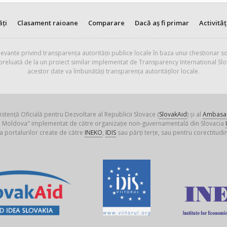
ăți
Clasament raioane
Comparare
Dacă aș fi primar
Activităț
evante privind transparența autorității publice locale în baza unui chestionar so
 preluată de la un proiect similar implementat de Transparency International Slo
acestor date va îmbunătăți transparența autorităților locale.
istență Oficială pentru Dezvoltare al Republicii Slovace (
SlovakAid
) și al
Ambasad
ica Moldova" implementat de către organizație non-guvernamentală din Slovacia
a portalurilor create de către
INEKO
,
IDIS
sau părți terțe, sau pentru corectitudin