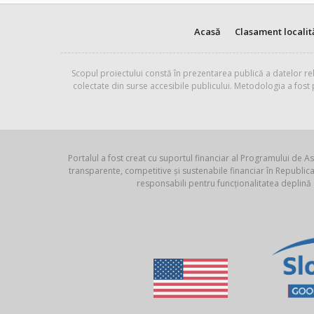
Acasă
Clasament localit
Scopul proiectului constă în prezentarea publică a datelor rel
colectate din surse accesibile publicului. Metodologia a fost
Portalul a fost creat cu suportul financiar al Programului de As
transparente, competitive și sustenabile financiar în Republ
responsabili pentru funcționalitatea deplină 