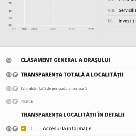
30.
VIII.
Serviciil
40.
50.
IX.
Investițiile, în
60.
2016
2017
2018
2020
2022
2024
CLASAMENT GENERAL A ORAȘULUI
TRANSPARENȚA TOTALĂ A LOCALITĂȚII
Schimbări față de perioada anterioară
Poziție
TRANSPARENȚA LOCALITĂȚII ÎN DETALII
+
I.
Accesul la informație