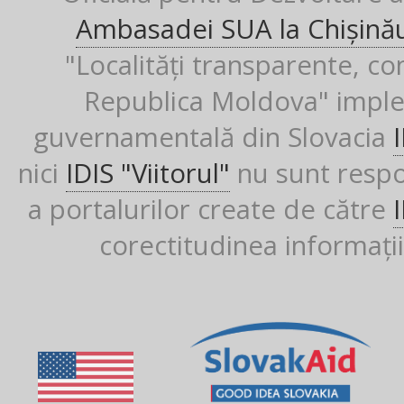
Ambasadei SUA la Chișină
"Localități transparente, co
Republica Moldova" imple
guvernamentală din Slovacia
nici
IDIS "Viitorul"
nu sunt respon
a portalurilor create de către
corectitudinea informații