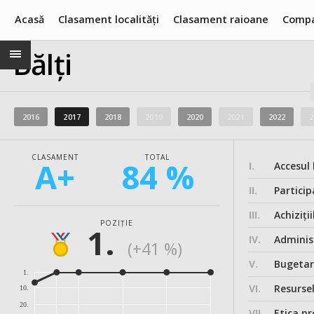
Acasă
Clasament localități
Clasament raioane
Compa
Bălți
2016
2017
2018
2019
2020
2021
2022
2
CLASAMENT
TOTAL
A+
84 %
I.
Accesul 
II.
Particip
III.
Achiziții
POZIȚIE
1.
IV.
Administ
(+41 %)
V.
Bugeta
1.
VI.
Resurse
10.
20.
VII.
Etica pr