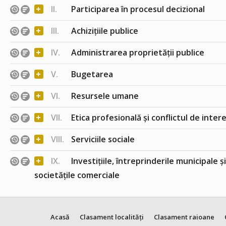
+
II.
Participarea în procesul decizional
+
III.
Achizițiile publice
+
IV.
Administrarea proprietății publice
+
V.
Bugetarea
+
VI.
Resursele umane
+
VII.
Etica profesională și conflictul de inter
+
VIII.
Serviciile sociale
+
IX.
Investițiile, întreprinderile municipale ș
societățile comerciale
Acasă
Clasament localități
Clasament raioane