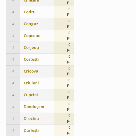
Cimișlia
4
p.
0
Codru
4
p.
0
Congaz
4
p.
0
Copceac
4
p.
0
Corjeuți
4
p.
0
Costești
4
p.
0
Cricova
4
p.
0
Criuleni
4
p.
0
Cupcini
4
p.
0
Dondușeni
4
p.
0
Drochia
4
p.
0
Durlești
4
p.