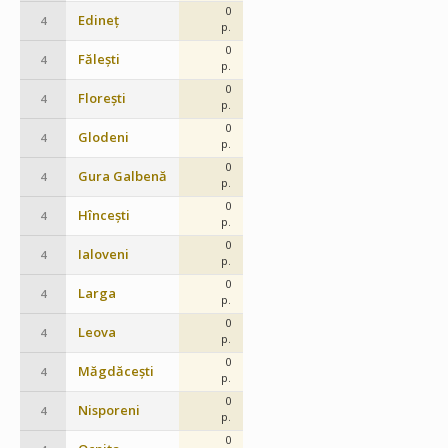
0
Edineț
4
p.
0
Fălești
4
p.
0
Florești
4
p.
0
Glodeni
4
p.
0
Gura Galbenă
4
p.
0
Hîncești
4
p.
0
Ialoveni
4
p.
0
Larga
4
p.
0
Leova
4
p.
0
Măgdăcești
4
p.
0
Nisporeni
4
p.
0