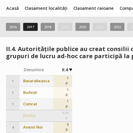
Acasă
Clasament localități
Clasament raioane
Compa
2016
2017
2018
2019
2020
2021
2022
2
II.4.
Autoritățile publice au creat consili
grupuri de lucru ad-hoc care participă la 
Denumire
II.4
1
Basarabeasca
1
p.
1
Budești
1
p.
1
Comrat
1
p.
0.05
Media
–
p.
0
Anenii Noi
4
p.