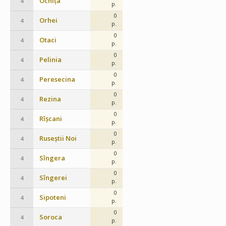
Ocnița
4
p.
0
Orhei
4
p.
0
Otaci
4
p.
0
Pelinia
4
p.
0
Peresecina
4
p.
0
Rezina
4
p.
0
Rîșcani
4
p.
0
Ruseștii Noi
4
p.
0
Sîngera
4
p.
0
Sîngerei
4
p.
0
Sipoteni
4
p.
0
Soroca
4
p.