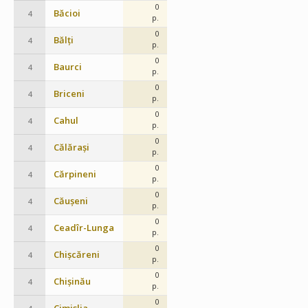
0
Băcioi
4
p.
0
Bălți
4
p.
0
Baurci
4
p.
0
Briceni
4
p.
0
Cahul
4
p.
0
Călărași
4
p.
0
Cărpineni
4
p.
0
Căușeni
4
p.
0
Ceadîr-Lunga
4
p.
0
Chișcăreni
4
p.
0
Chișinău
4
p.
0