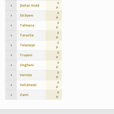
0
Ștefan Vodă
4
p.
0
Strășeni
4
p.
0
Talmaza
4
p.
0
Taraclia
4
p.
0
Telenești
4
p.
0
Trușeni
4
p.
0
Ungheni
4
p.
0
Varnița
4
p.
0
Vulcănești
4
p.
0
Zaim
4
p.