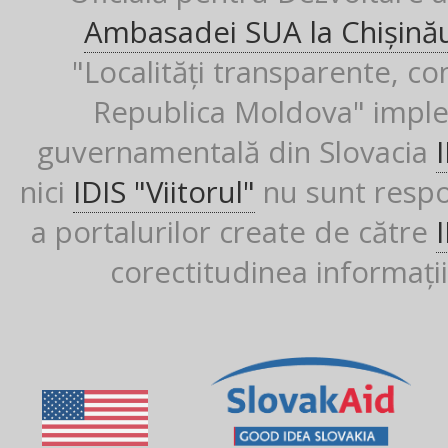
Ambasadei SUA la Chișină
"Localități transparente, co
Republica Moldova" imple
guvernamentală din Slovacia
nici
IDIS "Viitorul"
nu sunt respon
a portalurilor create de către
corectitudinea informații