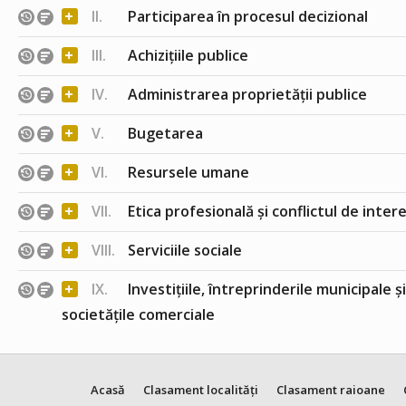
+
II.
Participarea în procesul decizional
+
III.
Achizițiile publice
+
IV.
Administrarea proprietății publice
+
V.
Bugetarea
+
VI.
Resursele umane
+
VII.
Etica profesională și conflictul de inter
+
VIII.
Serviciile sociale
+
IX.
Investițiile, întreprinderile municipale ș
societățile comerciale
Acasă
Clasament localități
Clasament raioane