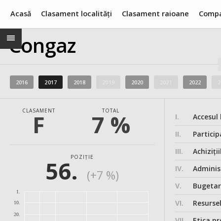
Acasă
Clasament localități
Clasament raioane
Compa
Congaz
2016
2017
2018
2019
2020
2021
2022
2
CLASAMENT
TOTAL
F
7 %
I.
Accesul 
II.
Particip
III.
Achiziții
POZIȚIE
56.
IV.
Administ
(+7 %)
V.
Bugeta
1.
VI.
Resurse
10.
20.
VII.
Etica pr