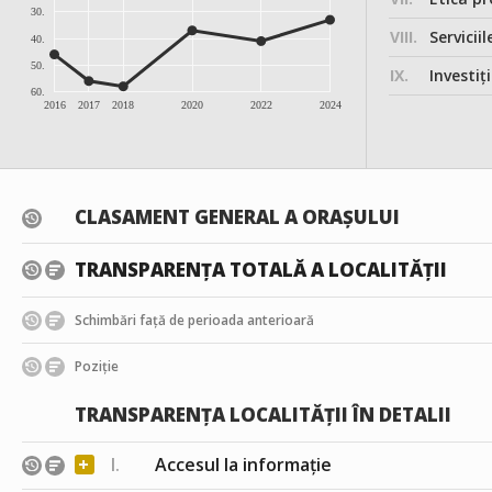
30.
VIII.
Serviciil
40.
50.
IX.
Investițiile, în
60.
2016
2017
2018
2020
2022
2024
CLASAMENT GENERAL A ORAȘULUI
TRANSPARENȚA TOTALĂ A LOCALITĂȚII
Schimbări față de perioada anterioară
Poziție
TRANSPARENȚA LOCALITĂȚII ÎN DETALII
+
I.
Accesul la informație