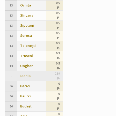
0.5
Ocnița
13
p.
0.5
Sîngera
13
p.
0.5
Sipoteni
13
p.
0.5
Soroca
13
p.
0.5
Telenești
13
p.
0.5
Trușeni
13
p.
0.5
Ungheni
13
p.
0.39
Media
–
p.
0
Băcioi
36
p.
0
Baurci
36
p.
0
Budești
36
p.
0