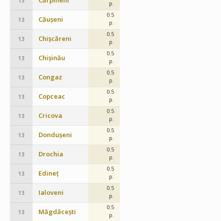
Cărpineni
13
p.
0.5
Căușeni
13
p.
0.5
Chișcăreni
13
p.
0.5
Chișinău
13
p.
0.5
Congaz
13
p.
0.5
Copceac
13
p.
0.5
Cricova
13
p.
0.5
Dondușeni
13
p.
0.5
Drochia
13
p.
0.5
Edineț
13
p.
0.5
Ialoveni
13
p.
0.5
Măgdăcești
13
p.