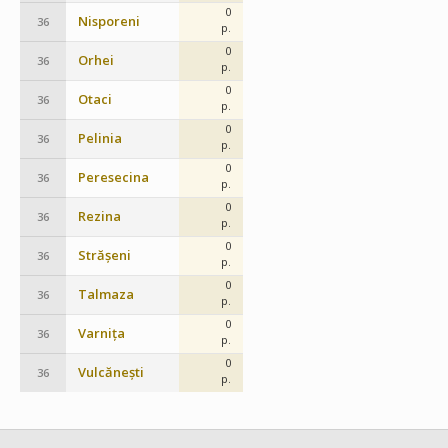
0
Nisporeni
36
p.
0
Orhei
36
p.
0
Otaci
36
p.
0
Pelinia
36
p.
0
Peresecina
36
p.
0
Rezina
36
p.
0
Strășeni
36
p.
0
Talmaza
36
p.
0
Varnița
36
p.
0
Vulcănești
36
p.