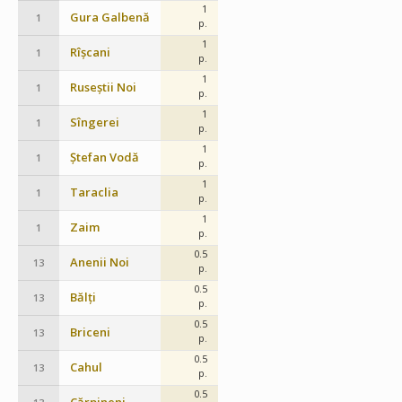
1
Gura Galbenă
1
p.
1
Rîșcani
1
p.
1
Ruseștii Noi
1
p.
1
Sîngerei
1
p.
1
Ștefan Vodă
1
p.
1
Taraclia
1
p.
1
Zaim
1
p.
0.5
Anenii Noi
13
p.
0.5
Bălți
13
p.
0.5
Briceni
13
p.
0.5
Cahul
13
p.
0.5