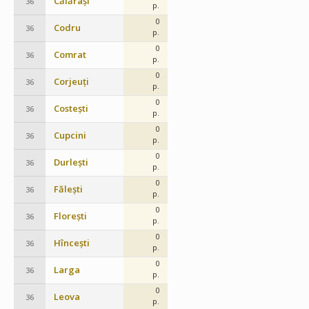
Călărași
36
p.
0
Codru
36
p.
0
Comrat
36
p.
0
Corjeuți
36
p.
0
Costești
36
p.
0
Cupcini
36
p.
0
Durlești
36
p.
0
Fălești
36
p.
0
Florești
36
p.
0
Hîncești
36
p.
0
Larga
36
p.
0
Leova
36
p.