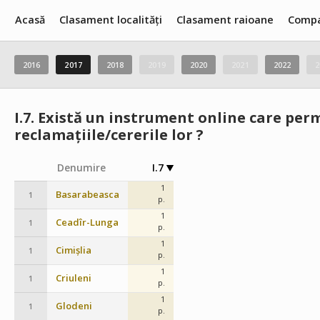
Acasă
Clasament localități
Clasament raioane
Compa
2016
2017
2018
2019
2020
2021
2022
2
I.7.
Există un instrument online care perm
reclamațiile/cererile lor ?
Denumire
I.7
1
Basarabeasca
1
p.
1
Ceadîr-Lunga
1
p.
1
Cimișlia
1
p.
1
Criuleni
1
p.
1
Glodeni
1
p.