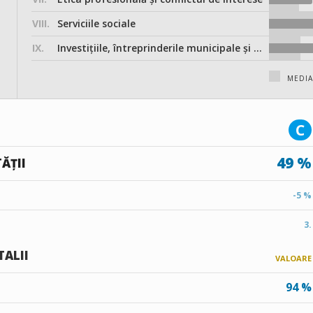
VIII.
Serviciile sociale
IX.
Investițiile, întreprinderile municipale și participarea în societățile comerciale
MEDI
C
49 %
ĂȚII
-5 %
3.
TALII
VALOARE
94 %