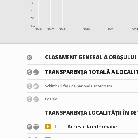
30.
40.
50.
60.
2016
2017
2018
2020
2022
2024
CLASAMENT GENERAL A ORAȘULUI
TRANSPARENȚA TOTALĂ A LOCALIT
Schimbări față de perioada anterioară
Poziție
TRANSPARENȚA LOCALITĂȚII ÎN DE
+
I.
Accesul la informație