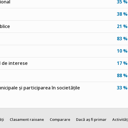
ional
35 %
38 %
blice
21 %
83 %
10 %
ul de interese
17 %
88 %
unicipale și participarea în societățile
33 %
ăți
Clasament raioane
Comparare
Dacă aș fi primar
Activităț