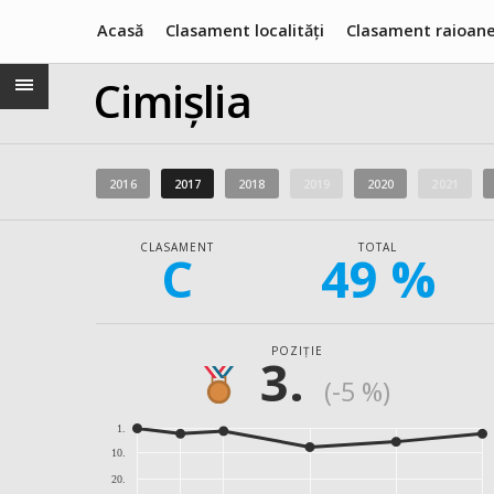
Acasă
Clasament localități
Clasament raioan
Cimișlia
2016
2017
2018
2019
2020
2021
CLASAMENT
TOTAL
C
49 %
POZIȚIE
3.
(-5 %)
1.
10.
20.