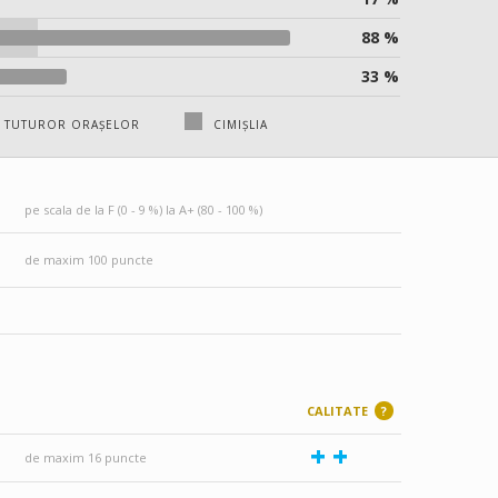
88 %
33 %
A TUTUROR ORAȘELOR
CIMIȘLIA
pe scala de la F (0 - 9 %) la A+ (80 - 100 %)
de maxim 100 puncte
CALITATE
?
+
+
de maxim 16 puncte