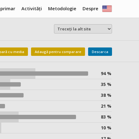
 primar
Activități
Metodologie
Despre
ară cu media
Adaugă pentru comparare
Descarca
94 %
35 %
38 %
21 %
83 %
10 %
17 %