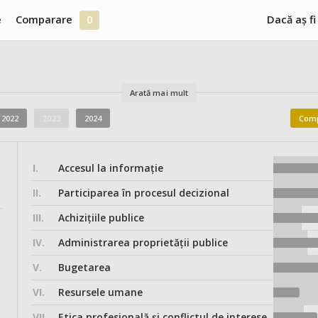
e
Comparare
0
Dacă aș fi
Arată mai mult
2022
2023
2024
Comp
I.
Accesul la informație
II.
Participarea în procesul decizional
III.
Achizițiile publice
IV.
Administrarea proprietății publice
V.
Bugetarea
VI.
Resursele umane
VII.
Etica profesională și conflictul de interese