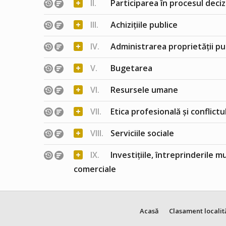
+
II.
Participarea în procesul deciz
+
III.
Achizițiile publice
+
IV.
Administrarea proprietății pu
+
V.
Bugetarea
+
VI.
Resursele umane
+
VII.
Etica profesională și conflict
+
VIII.
Serviciile sociale
+
IX.
Investițiile, întreprinderile m
comerciale
Acasă
Clasament localit