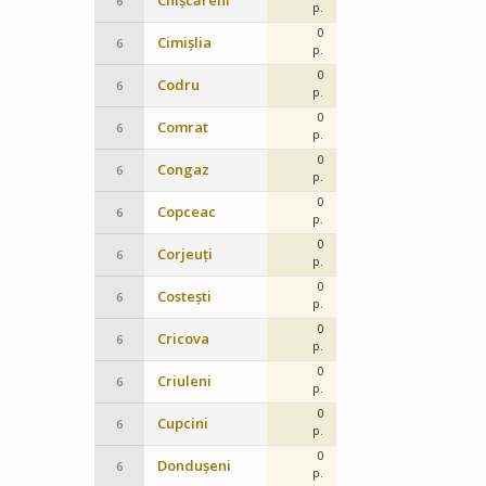
Chișcăreni
6
p.
0
Cimișlia
6
p.
0
Codru
6
p.
0
Comrat
6
p.
0
Congaz
6
p.
0
Copceac
6
p.
0
Corjeuți
6
p.
0
Costești
6
p.
0
Cricova
6
p.
0
Criuleni
6
p.
0
Cupcini
6
p.
0
Dondușeni
6
p.