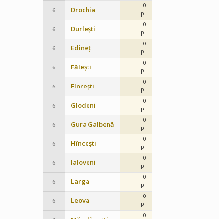
0
Drochia
6
p.
0
Durlești
6
p.
0
Edineț
6
p.
0
Fălești
6
p.
0
Florești
6
p.
0
Glodeni
6
p.
0
Gura Galbenă
6
p.
0
Hîncești
6
p.
0
Ialoveni
6
p.
0
Larga
6
p.
0
Leova
6
p.
0