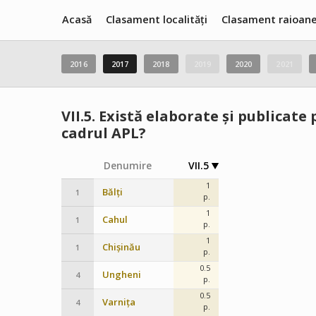
Acasă
Clasament localități
Clasament raioan
2016
2017
2018
2019
2020
2021
VII.5.
Există elaborate și publicate 
cadrul APL?
Denumire
VII.5
1
Bălți
1
p.
1
Cahul
1
p.
1
Chișinău
1
p.
0.5
Ungheni
4
p.
0.5
Varnița
4
p.