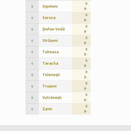
0
Sipoteni
6
p.
0
Soroca
6
p.
0
Ștefan Vodă
6
p.
0
Strășeni
6
p.
0
Talmaza
6
p.
0
Taraclia
6
p.
0
Telenești
6
p.
0
Trușeni
6
p.
0
Vulcănești
6
p.
0
Zaim
6
p.