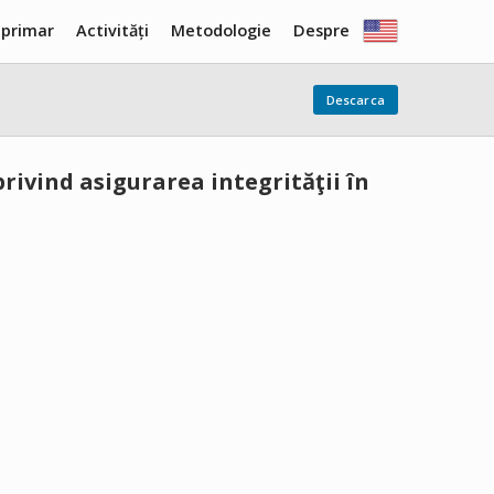
 primar
Activități
Metodologie
Despre
Descarca
privind asigurarea integrităţii în