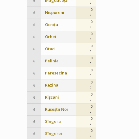
Măgdăcești
6
p.
0
Nisporeni
6
p.
0
Ocnița
6
p.
0
Orhei
6
p.
0
Otaci
6
p.
0
Pelinia
6
p.
0
Peresecina
6
p.
0
Rezina
6
p.
0
Rîșcani
6
p.
0
Ruseștii Noi
6
p.
0
Sîngera
6
p.
0
Sîngerei
6
p.