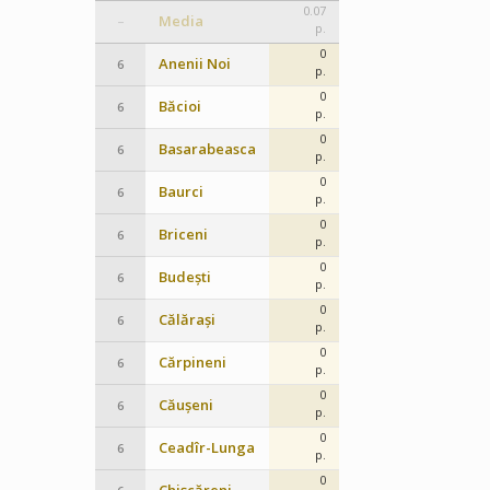
0.07
Media
–
p.
0
Anenii Noi
6
p.
0
Băcioi
6
p.
0
Basarabeasca
6
p.
0
Baurci
6
p.
0
Briceni
6
p.
0
Budești
6
p.
0
Călărași
6
p.
0
Cărpineni
6
p.
0
Căușeni
6
p.
0
Ceadîr-Lunga
6
p.
0