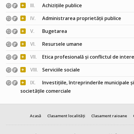
+
III.
Achizițiile publice
+
IV.
Administrarea proprietății publice
+
V.
Bugetarea
+
VI.
Resursele umane
+
VII.
Etica profesională și conflictul de inter
+
VIII.
Serviciile sociale
+
IX.
Investițiile, întreprinderile municipale ș
societățile comerciale
Acasă
Clasament localități
Clasament raioane