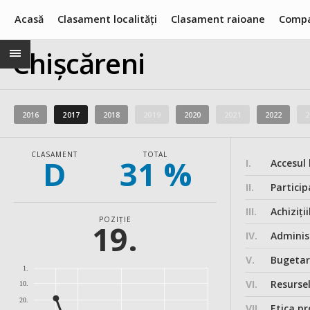
Acasă
Clasament localități
Clasament raioane
Compa
Chișcăreni
2016
2017
2018
2019
2020
2021
2022
2
CLASAMENT
TOTAL
D
31 %
I.
Accesul 
II.
Particip
III.
Achiziții
POZIȚIE
19.
IV.
Administ
V.
Bugeta
1.
VI.
Resurse
10.
20.
VII.
Etica pr