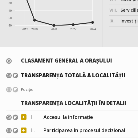
30.
VIII.
Serviciil
40.
50.
IX.
Investițiile, în
60.
2017
2018
2020
2022
2024
CLASAMENT GENERAL A ORAȘULUI
TRANSPARENȚA TOTALĂ A LOCALITĂȚII
Poziție
TRANSPARENȚA LOCALITĂȚII ÎN DETALII
+
I.
Accesul la informație
+
II.
Participarea în procesul decizional