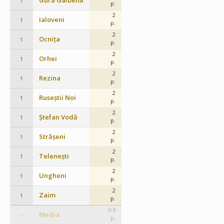
Gura Galbenă
1
p.
2
Ialoveni
1
p.
2
Ocnița
1
p.
2
Orhei
1
p.
2
Rezina
1
p.
2
Ruseștii Noi
1
p.
2
Ștefan Vodă
1
p.
2
Strășeni
1
p.
2
Telenești
1
p.
2
Ungheni
1
p.
2
Zaim
1
p.
0.9
Media
–
p.