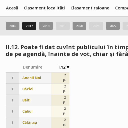
Acasă
Clasament localități
Clasament raioane
Compa
2016
2017
2018
2019
2020
2021
2022
2
II.12.
Poate fi dat cuvînt publicului în timp
de pe agendă, înainte de vot, chiar și făr
Denumire
II.12
2
Anenii Noi
1
p.
2
Băcioi
1
p.
2
Bălți
1
p.
2
Cahul
1
p.
2
Călărași
1
p.