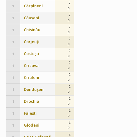
2
Cărpineni
1
p.
2
Căușeni
1
p.
2
Chișinău
1
p.
2
Corjeuți
1
p.
2
Costești
1
p.
2
Cricova
1
p.
2
Criuleni
1
p.
2
Dondușeni
1
p.
2
Drochia
1
p.
2
Fălești
1
p.
2
Glodeni
1
p.
2