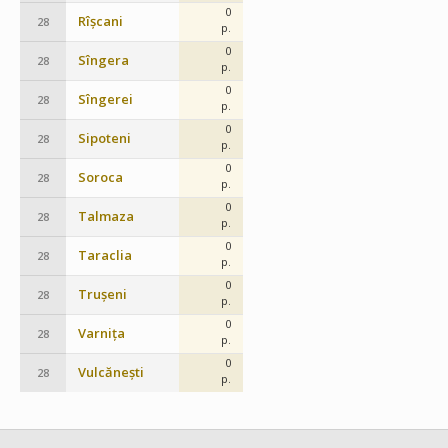
0
Rîșcani
28
p.
0
Sîngera
28
p.
0
Sîngerei
28
p.
0
Sipoteni
28
p.
0
Soroca
28
p.
0
Talmaza
28
p.
0
Taraclia
28
p.
0
Trușeni
28
p.
0
Varnița
28
p.
0
Vulcănești
28
p.