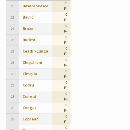
0
Basarabeasca
28
p.
0
Baurci
28
p.
0
Briceni
28
p.
0
Budești
28
p.
0
Ceadîr-Lunga
28
p.
0
Chișcăreni
28
p.
0
Cimișlia
28
p.
0
Codru
28
p.
0
Comrat
28
p.
0
Congaz
28
p.
0
Copceac
28
p.
0