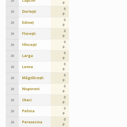
Cupcini
28
p.
0
Durlești
28
p.
0
Edineț
28
p.
0
Florești
28
p.
0
Hîncești
28
p.
0
Larga
28
p.
0
Leova
28
p.
0
Măgdăcești
28
p.
0
Nisporeni
28
p.
0
Otaci
28
p.
0
Pelinia
28
p.
0
Peresecina
28
p.