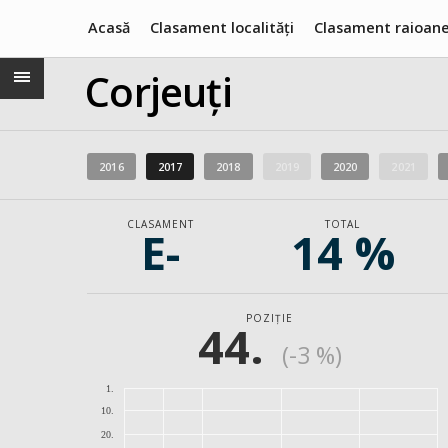
Acasă
Clasament localități
Clasament raioan
Corjeuți
2016
2017
2018
2019
2020
2021
CLASAMENT
TOTAL
E-
14 %
POZIȚIE
44.
(-3 %)
1.
10.
20.