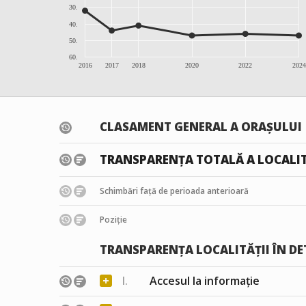
30.
40.
50.
60.
2016
2017
2018
2020
2022
2024
CLASAMENT GENERAL A ORAȘULUI
TRANSPARENȚA TOTALĂ A LOCALIT
Schimbări față de perioada anterioară
Poziție
TRANSPARENȚA LOCALITĂȚII ÎN DE
+
I.
Accesul la informație