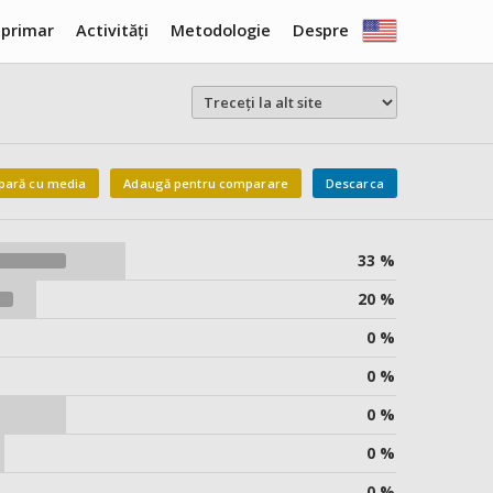
 primar
Activități
Metodologie
Despre
ară cu media
Adaugă pentru comparare
Descarca
33 %
20 %
0 %
0 %
0 %
0 %
0 %