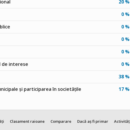
ional
20 %
0 %
blice
0 %
0 %
0 %
ul de interese
0 %
38 %
unicipale și participarea în societățile
17 %
ăți
Clasament raioane
Comparare
Dacă aș fi primar
Activităț