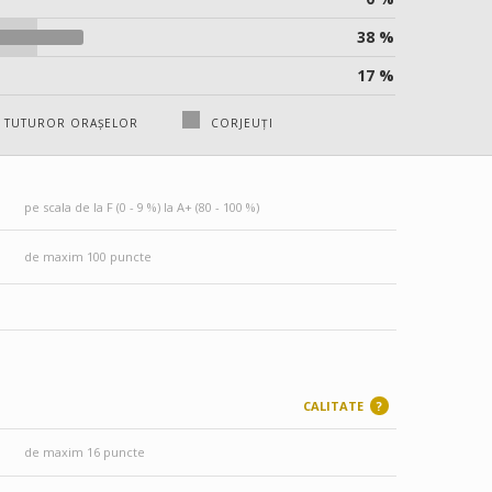
38 %
17 %
A TUTUROR ORAȘELOR
CORJEUȚI
pe scala de la F (0 - 9 %) la A+ (80 - 100 %)
de maxim 100 puncte
CALITATE
?
de maxim 16 puncte