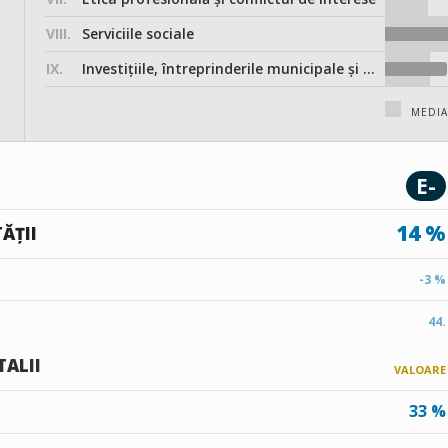
VIII.
Serviciile sociale
IX.
Investițiile, întreprinderile municipale și participarea în societățile comerciale
MEDI
E-
14 %
ĂȚII
-3 %
44.
TALII
VALOARE
33 %