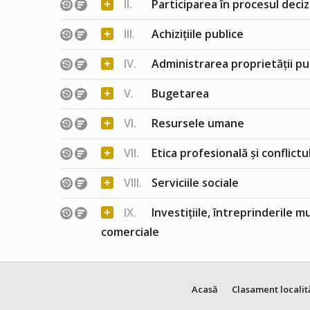
+
II.
Participarea în procesul deciz
+
III.
Achizițiile publice
+
IV.
Administrarea proprietății pu
+
V.
Bugetarea
+
VI.
Resursele umane
+
VII.
Etica profesională și conflict
+
VIII.
Serviciile sociale
+
IX.
Investițiile, întreprinderile m
comerciale
Acasă
Clasament localit