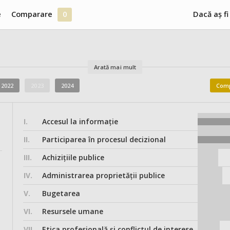
e
Comparare
0
Dacă aș fi
Arată mai mult
2022
2023
2024
Comp
I.
Accesul la informație
II.
Participarea în procesul decizional
III.
Achizițiile publice
IV.
Administrarea proprietății publice
V.
Bugetarea
VI.
Resursele umane
VII.
Etica profesională și conflictul de interese