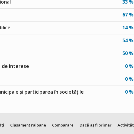
ional
33 %
67 %
blice
14 %
54 %
50 %
ul de interese
0 %
0 %
unicipale și participarea în societățile
0 %
ăți
Clasament raioane
Comparare
Dacă aș fi primar
Activităț