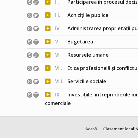
+
II.
Participarea în procesul deciz
+
III.
Achizițiile publice
+
IV.
Administrarea proprietății pu
+
V.
Bugetarea
+
VI.
Resursele umane
+
VII.
Etica profesională și conflict
+
VIII.
Serviciile sociale
+
IX.
Investițiile, întreprinderile m
comerciale
Acasă
Clasament localit