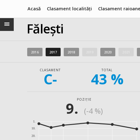
Acasă
Clasament localități
Clasament raioan
Fălești
2016
2017
2018
2019
2020
2021
CLASAMENT
TOTAL
C-
43 %
POZIȚIE
9.
(-4 %)
1.
10.
20.