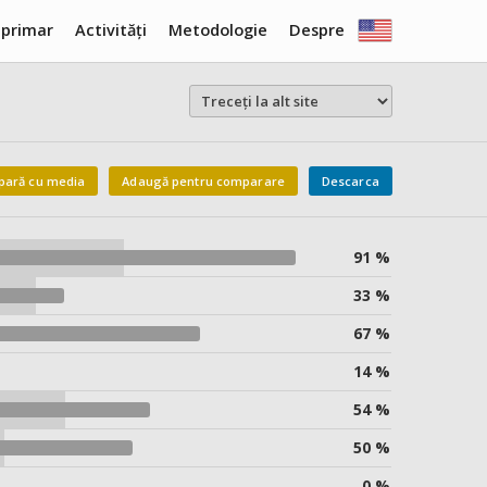
 primar
Activități
Metodologie
Despre
ară cu media
Adaugă pentru comparare
Descarca
91 %
33 %
67 %
14 %
54 %
50 %
0 %