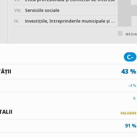
VIII.
Serviciile sociale
IX.
Investițiile, întreprinderile municipale și participarea în societățile comerciale
MEDI
C-
43 %
ĂȚII
-4 %
9.
TALII
VALOARE
91 %