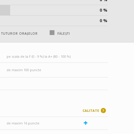
0 %
0 %
A TUTUROR ORAȘELOR
FĂLEȘTI
pe scala de la F (0 - 9 %) la A+ (80 - 100 %)
de maxim 100 puncte
CALITATE
?
+
de maxim 16 puncte