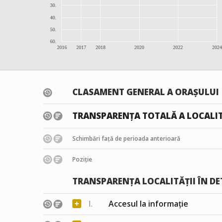
30.
40.
50.
60.
2016
2017
2018
2020
2022
2024
CLASAMENT GENERAL A ORAȘULUI
TRANSPARENȚA TOTALĂ A LOCALIT
Schimbări față de perioada anterioară
Poziție
TRANSPARENȚA LOCALITĂȚII ÎN DE
+
I.
Accesul la informație