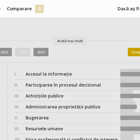
e
Comparare
0
Dacă aș fi
Arată mai mult
2022
2023
2024
Comp
I.
Accesul la informație
II.
Participarea în procesul decizional
III.
Achizițiile publice
IV.
Administrarea proprietății publice
V.
Bugetarea
VI.
Resursele umane
VII.
Etica profesională și conflictul de interese