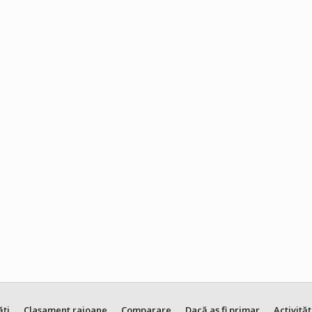
ăți
Clasament raioane
Comparare
Dacă aș fi primar
Activităț