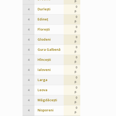
p.
0
Durlești
4
p.
0
Edineț
4
p.
0
Florești
4
p.
0
Glodeni
4
p.
0
Gura Galbenă
4
p.
0
Hîncești
4
p.
0
Ialoveni
4
p.
0
Larga
4
p.
0
Leova
4
p.
0
Măgdăcești
4
p.
0
Nisporeni
4
p.