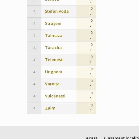
p.
0
Ștefan Vodă
4
p.
0
Strășeni
4
p.
0
Talmaza
4
p.
0
Taraclia
4
p.
0
Telenești
4
p.
0
Ungheni
4
p.
0
Varnița
4
p.
0
Vulcănești
4
p.
0
Zaim
4
p.
Acasă
Clasament localit