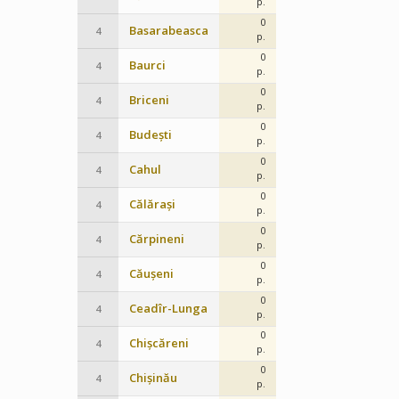
p.
0
Basarabeasca
4
p.
0
Baurci
4
p.
0
Briceni
4
p.
0
Budești
4
p.
0
Cahul
4
p.
0
Călărași
4
p.
0
Cărpineni
4
p.
0
Căușeni
4
p.
0
Ceadîr-Lunga
4
p.
0
Chișcăreni
4
p.
0
Chișinău
4
p.