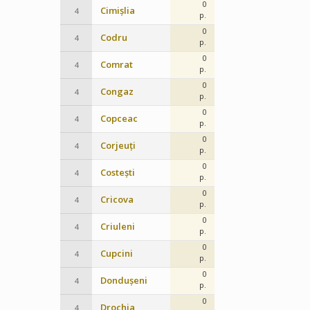
0
Cimișlia
4
p.
0
Codru
4
p.
0
Comrat
4
p.
0
Congaz
4
p.
0
Copceac
4
p.
0
Corjeuți
4
p.
0
Costești
4
p.
0
Cricova
4
p.
0
Criuleni
4
p.
0
Cupcini
4
p.
0
Dondușeni
4
p.
0
Drochia
4