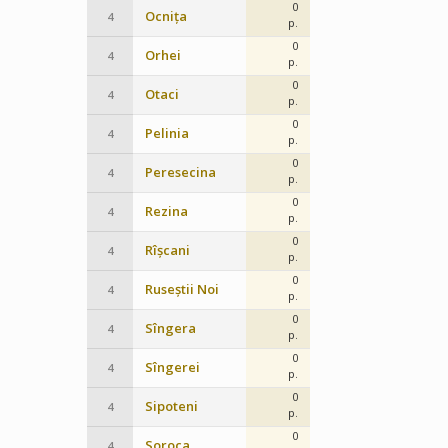
0
Ocnița
4
p.
0
Orhei
4
p.
0
Otaci
4
p.
0
Pelinia
4
p.
0
Peresecina
4
p.
0
Rezina
4
p.
0
Rîșcani
4
p.
0
Ruseștii Noi
4
p.
0
Sîngera
4
p.
0
Sîngerei
4
p.
0
Sipoteni
4
p.
0
Soroca
4