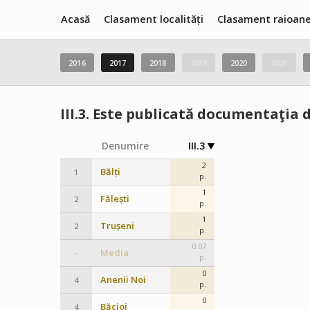
Acasă
Clasament localități
Clasament raioan
2016
2017
2018
2019
2020
2021
III.3.
Este publicată documentaţia d
Denumire
III.3
2
Bălți
1
p.
1
Fălești
2
p.
1
Trușeni
2
p.
0.07
Media
–
p.
0
Anenii Noi
4
p.
0
Băcioi
4