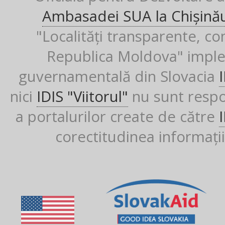
Ambasadei SUA la Chișină
"Localități transparente, co
Republica Moldova" imple
guvernamentală din Slovacia
nici
IDIS "Viitorul"
nu sunt respon
a portalurilor create de către
corectitudinea informații