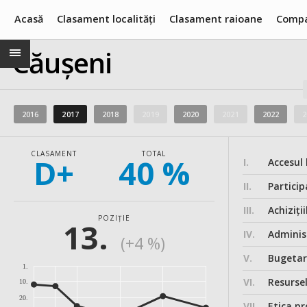
Acasă
Clasament localități
Clasament raioane
Compa
Căușeni
2016
2017
2018
2019
2020
2021
2022
2
CLASAMENT
TOTAL
D+
40 %
I.
Accesul 
II.
Particip
III.
Achiziții
POZIȚIE
13.
IV.
Administ
(+4 %)
V.
Bugeta
1.
VI.
Resurse
10.
20.
VII.
Etica pr