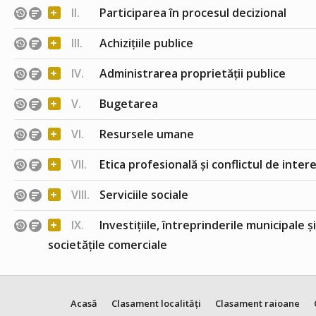
+
II.
Participarea în procesul decizional
+
III.
Achizițiile publice
+
IV.
Administrarea proprietății publice
+
V.
Bugetarea
+
VI.
Resursele umane
+
VII.
Etica profesională și conflictul de inter
+
VIII.
Serviciile sociale
+
IX.
Investițiile, întreprinderile municipale ș
societățile comerciale
Acasă
Clasament localități
Clasament raioane