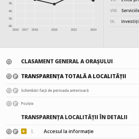
30.
VIII.
Serviciil
40.
50.
IX.
Investițiile, în
60.
2016
2017
2018
2020
2022
2024
CLASAMENT GENERAL A ORAȘULUI
TRANSPARENȚA TOTALĂ A LOCALITĂȚII
Schimbări față de perioada anterioară
Poziție
TRANSPARENȚA LOCALITĂȚII ÎN DETALII
+
I.
Accesul la informație