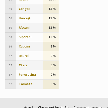
Congaz
13 %
50
Hîncești
13 %
50
Rîșcani
13 %
50
Sipoteni
13 %
50
Cupcini
8 %
56
Baurci
0 %
57
Otaci
0 %
57
Peresecina
0 %
57
Talmaza
0 %
57
Acasă
Clasament localități
Clasament raioane