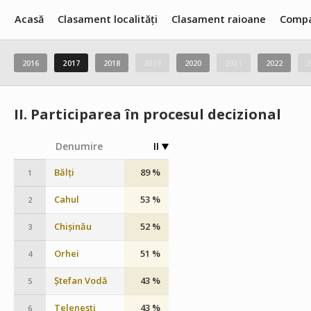
Acasă
Clasament localități
Clasament raioane
Compa
2016
2017
2018
2019
2020
2021
2022
2
II.
Participarea în procesul decizional
Denumire
II
Bălți
89 %
1
Cahul
53 %
2
Chișinău
52 %
3
Orhei
51 %
4
Ștefan Vodă
43 %
5
Telenești
43 %
6