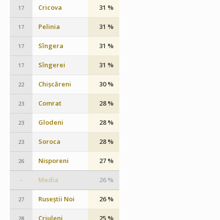
Cricova
31 %
17
Pelinia
31 %
17
Sîngera
31 %
17
Sîngerei
31 %
17
Chișcăreni
30 %
22
Comrat
28 %
23
Glodeni
28 %
23
Soroca
28 %
23
Nisporeni
27 %
26
Media
26 %
–
Ruseștii Noi
26 %
27
Criuleni
25 %
28