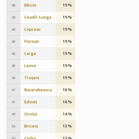
Băcioi
19 %
40
Ceadîr-Lunga
19 %
40
Copceac
19 %
40
Florești
19 %
40
Larga
19 %
40
Leova
19 %
40
Trușeni
19 %
40
Basarabeasca
16 %
47
Edineț
16 %
47
Ocnița
14 %
49
Briceni
13 %
50
Codru
13 %
50