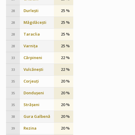
Durlești
25 %
28
Măgdăcești
25 %
28
Taraclia
25 %
28
Varnița
25 %
28
Cărpineni
22 %
33
Vulcănești
22 %
33
Corjeuți
20 %
35
Dondușeni
20 %
35
Strășeni
20 %
35
Gura Galbenă
20 %
38
Rezina
20 %
39