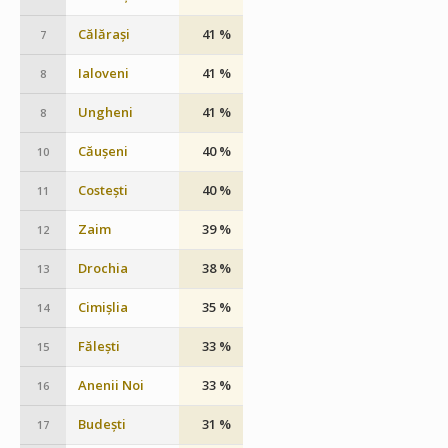
Călărași
41 %
7
Ialoveni
41 %
8
Ungheni
41 %
8
Căușeni
40 %
10
Costești
40 %
11
Zaim
39 %
12
Drochia
38 %
13
Cimișlia
35 %
14
Fălești
33 %
15
Anenii Noi
33 %
16
Budești
31 %
17