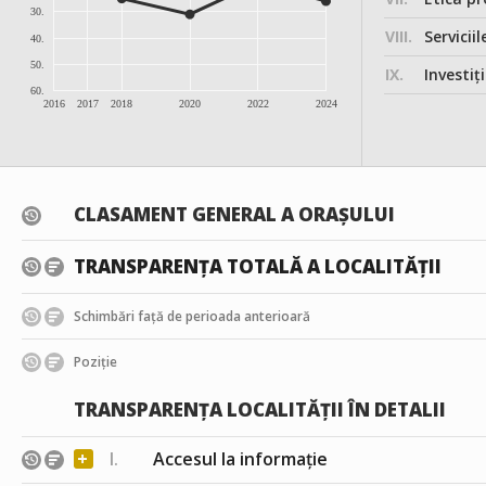
30.
VIII.
Serviciil
40.
50.
IX.
Investițiile, în
60.
2016
2017
2018
2020
2022
2024
CLASAMENT GENERAL A ORAȘULUI
TRANSPARENȚA TOTALĂ A LOCALITĂȚII
Schimbări față de perioada anterioară
Poziție
TRANSPARENȚA LOCALITĂȚII ÎN DETALII
+
I.
Accesul la informație