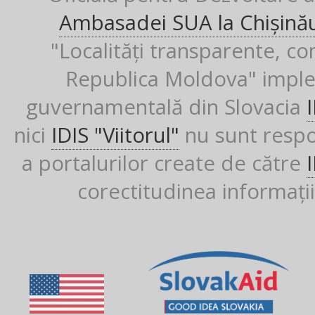
Ambasadei SUA la Chișină
"Localități transparente, co
Republica Moldova" imple
guvernamentală din Slovacia
nici
IDIS "Viitorul"
nu sunt respon
a portalurilor create de către
corectitudinea informații