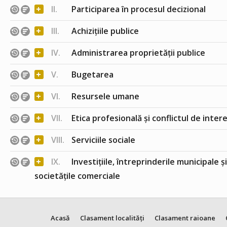
+
II.
Participarea în procesul decizional
+
III.
Achizițiile publice
+
IV.
Administrarea proprietății publice
+
V.
Bugetarea
+
VI.
Resursele umane
+
VII.
Etica profesională și conflictul de inter
+
VIII.
Serviciile sociale
+
IX.
Investițiile, întreprinderile municipale ș
societățile comerciale
Acasă
Clasament localități
Clasament raioane