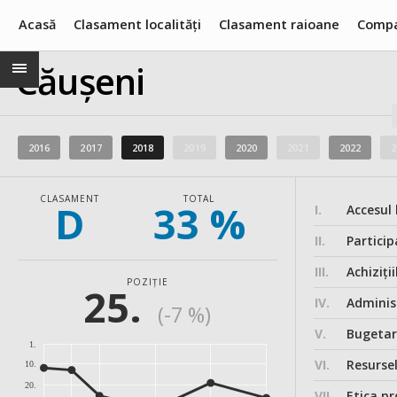
Acasă
Clasament localități
Clasament raioane
Compa
Căușeni
2016
2017
2018
2019
2020
2021
2022
2
CLASAMENT
TOTAL
D
33 %
I.
Accesul 
II.
Particip
III.
Achiziții
POZIȚIE
25.
IV.
Administ
(-7 %)
V.
Bugeta
1.
VI.
Resurse
10.
20.
VII.
Etica pr