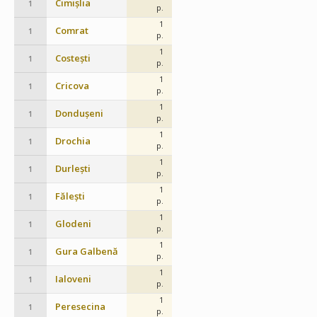
Cimișlia
1
p.
1
Comrat
1
p.
1
Costești
1
p.
1
Cricova
1
p.
1
Dondușeni
1
p.
1
Drochia
1
p.
1
Durlești
1
p.
1
Fălești
1
p.
1
Glodeni
1
p.
1
Gura Galbenă
1
p.
1
Ialoveni
1
p.
1
Peresecina
1
p.