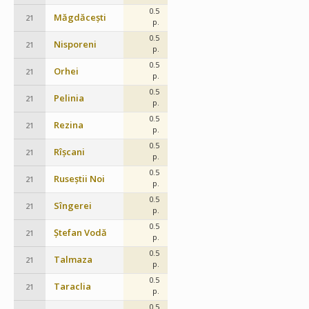
0.5
Măgdăcești
21
p.
0.5
Nisporeni
21
p.
0.5
Orhei
21
p.
0.5
Pelinia
21
p.
0.5
Rezina
21
p.
0.5
Rîșcani
21
p.
0.5
Ruseștii Noi
21
p.
0.5
Sîngerei
21
p.
0.5
Ștefan Vodă
21
p.
0.5
Talmaza
21
p.
0.5
Taraclia
21
p.
0.5