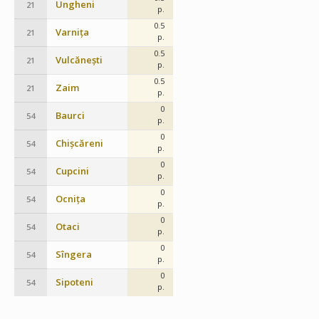
Ungheni
21
p.
0.5
Varnița
21
p.
0.5
Vulcănești
21
p.
0.5
Zaim
21
p.
0
Baurci
54
p.
0
Chișcăreni
54
p.
0
Cupcini
54
p.
0
Ocnița
54
p.
0
Otaci
54
p.
0
Sîngera
54
p.
0
Sipoteni
54
p.