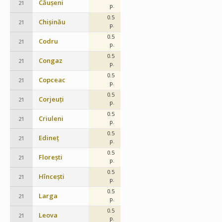
Căușeni
21
p.
0.5
Chișinău
21
p.
0.5
Codru
21
p.
0.5
Congaz
21
p.
0.5
Copceac
21
p.
0.5
Corjeuți
21
p.
0.5
Criuleni
21
p.
0.5
Edineț
21
p.
0.5
Florești
21
p.
0.5
Hîncești
21
p.
0.5
Larga
21
p.
0.5
Leova
21
p.