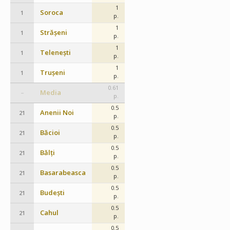
1
Soroca
1
p.
1
Strășeni
1
p.
1
Telenești
1
p.
1
Trușeni
1
p.
0.61
Media
–
p.
0.5
Anenii Noi
21
p.
0.5
Băcioi
21
p.
0.5
Bălți
21
p.
0.5
Basarabeasca
21
p.
0.5
Budești
21
p.
0.5
Cahul
21
p.
0.5