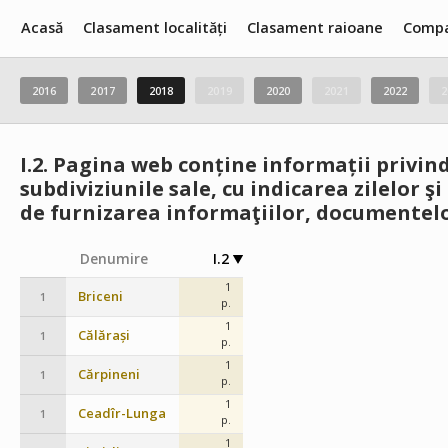
Acasă
Clasament localități
Clasament raioane
Compa
2016
2017
2018
2019
2020
2021
2022
2
I.2.
Pagina web conține informații privind 
subdiviziunile sale, cu indicarea zilelor 
de furnizarea informaţiilor, documentelo
Denumire
I.2
1
Briceni
1
p.
1
Călărași
1
p.
1
Cărpineni
1
p.
1
Ceadîr-Lunga
1
p.
1