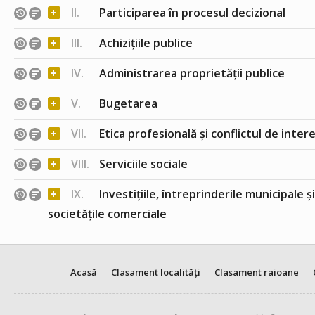
+
II.
Participarea în procesul decizional
+
III.
Achizițiile publice
+
IV.
Administrarea proprietății publice
+
V.
Bugetarea
+
VII.
Etica profesională și conflictul de inter
+
VIII.
Serviciile sociale
+
IX.
Investițiile, întreprinderile municipale ș
societățile comerciale
Acasă
Clasament localități
Clasament raioane