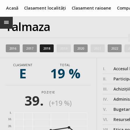
Acasă
Clasament localități
Clasament raioane
Compa
Talmaza
2016
2017
2018
2019
2020
2021
2022
2
CLASAMENT
TOTAL
E
19 %
I.
Accesul 
II.
Particip
III.
Achiziții
POZIȚIE
39.
IV.
Administ
(+19 %)
V.
Bugeta
1.
VI.
Resurse
10.
20.
VII.
Etica pr