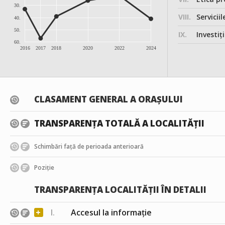
30.
VIII.
Serviciil
40.
50.
IX.
Investițiile, în
60.
2016
2017
2018
2020
2022
2024
CLASAMENT GENERAL A ORAȘULUI
TRANSPARENȚA TOTALĂ A LOCALITĂȚII
Schimbări față de perioada anterioară
Poziție
TRANSPARENȚA LOCALITĂȚII ÎN DETALII
+
I.
Accesul la informație