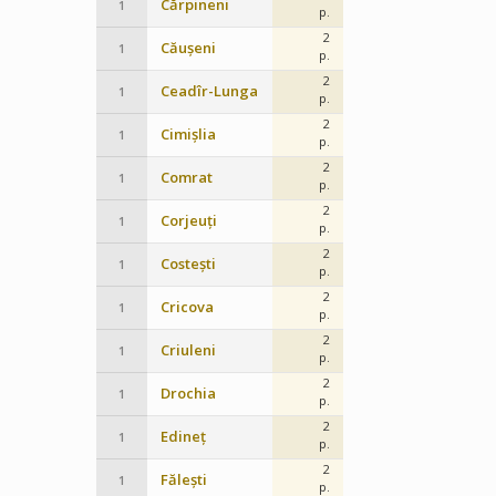
Cărpineni
1
p.
2
Căușeni
1
p.
2
Ceadîr-Lunga
1
p.
2
Cimișlia
1
p.
2
Comrat
1
p.
2
Corjeuți
1
p.
2
Costești
1
p.
2
Cricova
1
p.
2
Criuleni
1
p.
2
Drochia
1
p.
2
Edineț
1
p.
2
Fălești
1
p.