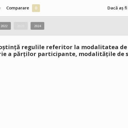
e
Comparare
0
Dacă aș fi
2022
2023
2024
oștință regulile referitor la modalitatea de
rie a părților participante, modalitățile 