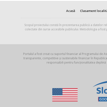
Acasă
Clasament localit
Scopul proiectului constă în prezentarea publică a datelor rel
colectate din surse accesibile publicului. Metodologia a fost
Portalul a fost creat cu suportul financiar al Programului de As
transparente, competitive și sustenabile financiar în Republ
responsabili pentru funcționalitatea deplină 