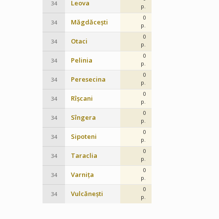
Leova
34
p.
0
Măgdăcești
34
p.
0
Otaci
34
p.
0
Pelinia
34
p.
0
Peresecina
34
p.
0
Rîșcani
34
p.
0
Sîngera
34
p.
0
Sipoteni
34
p.
0
Taraclia
34
p.
0
Varnița
34
p.
0
Vulcănești
34
p.