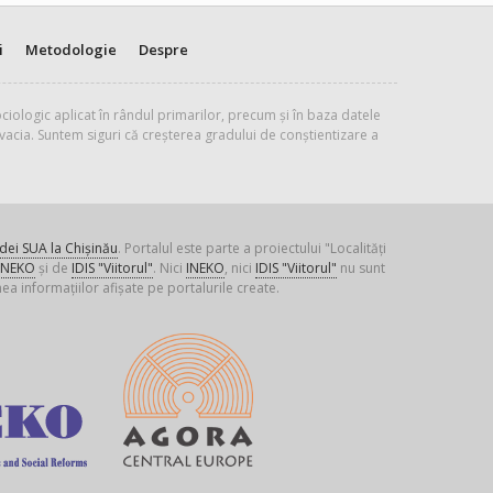
i
Metodologie
Despre
ciologic aplicat în rândul primarilor, precum și în baza datele
vacia. Suntem siguri că creșterea gradului de conștientizare a
ei SUA la Chișinău
. Portalul este parte a proiectului "Localități
INEKO
și de
IDIS "Viitorul"
. Nici
INEKO
, nici
IDIS "Viitorul"
nu sunt
ea informațiilor afișate pe portalurile create.