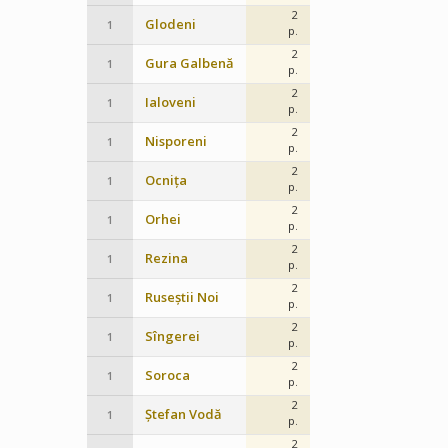
2
Glodeni
1
p.
2
Gura Galbenă
1
p.
2
Ialoveni
1
p.
2
Nisporeni
1
p.
2
Ocnița
1
p.
2
Orhei
1
p.
2
Rezina
1
p.
2
Ruseștii Noi
1
p.
2
Sîngerei
1
p.
2
Soroca
1
p.
2
Ștefan Vodă
1
p.
2