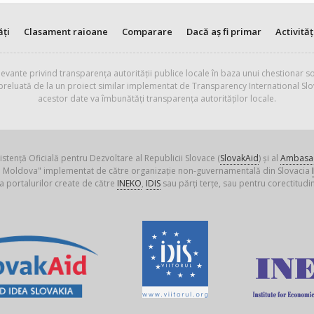
ăți
Clasament raioane
Comparare
Dacă aș fi primar
Activităț
evante privind transparența autorității publice locale în baza unui chestionar so
 preluată de la un proiect similar implementat de Transparency International Slo
acestor date va îmbunătăți transparența autorităților locale.
istență Oficială pentru Dezvoltare al Republicii Slovace (
SlovakAid
) și al
Ambasad
ica Moldova" implementat de către organizație non-guvernamentală din Slovacia
a portalurilor create de către
INEKO
,
IDIS
sau părți terțe, sau pentru corectitudin