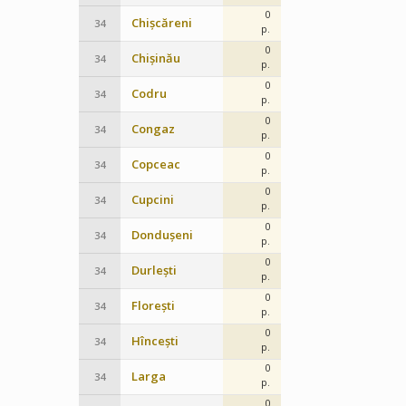
0
Chișcăreni
34
p.
0
Chișinău
34
p.
0
Codru
34
p.
0
Congaz
34
p.
0
Copceac
34
p.
0
Cupcini
34
p.
0
Dondușeni
34
p.
0
Durlești
34
p.
0
Florești
34
p.
0
Hîncești
34
p.
0
Larga
34
p.
0