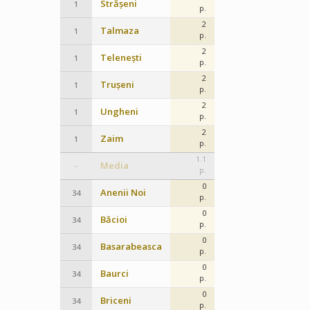
Strășeni
1
p.
2
Talmaza
1
p.
2
Telenești
1
p.
2
Trușeni
1
p.
2
Ungheni
1
p.
2
Zaim
1
p.
1.1
Media
–
p.
0
Anenii Noi
34
p.
0
Băcioi
34
p.
0
Basarabeasca
34
p.
0
Baurci
34
p.
0
Briceni
34
p.