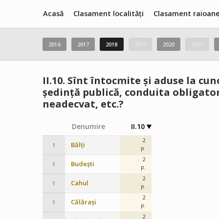
Acasă
Clasament localități
Clasament raioan
2016
2017
2018
2019
2020
2021
II.10.
Sînt întocmite și aduse la cun
ședință publică, conduita obligato
neadecvat, etc.?
Denumire
II.10
2
Bălți
1
p.
2
Budești
1
p.
2
Cahul
1
p.
2
Călărași
1
p.
2