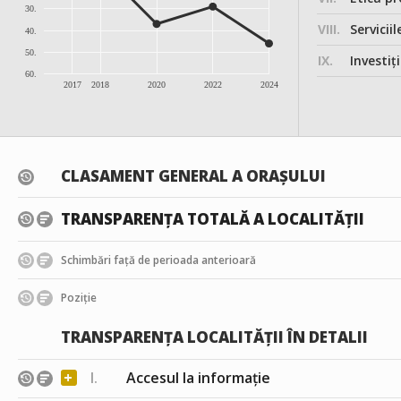
30.
VIII.
Serviciil
40.
50.
IX.
Investițiile, în
60.
2017
2018
2020
2022
2024
CLASAMENT GENERAL A ORAȘULUI
TRANSPARENȚA TOTALĂ A LOCALITĂȚII
Schimbări față de perioada anterioară
Poziție
TRANSPARENȚA LOCALITĂȚII ÎN DETALII
+
I.
Accesul la informație