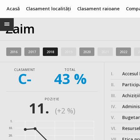
Acasă
Clasament localități
Clasament raioane
Compa
Zaim
2016
2017
2018
2019
2020
2021
2022
2
CLASAMENT
TOTAL
C-
43 %
I.
Accesul 
II.
Particip
III.
Achiziții
POZIȚIE
11.
IV.
Administ
(+2 %)
V.
Bugeta
1.
VI.
Resurse
10.
20.
VII.
Etica pr