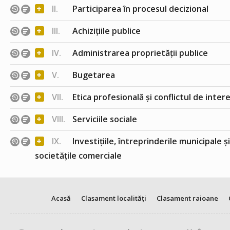
+
II.
Participarea în procesul decizional
+
III.
Achizițiile publice
+
IV.
Administrarea proprietății publice
+
V.
Bugetarea
+
VII.
Etica profesională și conflictul de inter
+
VIII.
Serviciile sociale
+
IX.
Investițiile, întreprinderile municipale ș
societățile comerciale
Acasă
Clasament localități
Clasament raioane