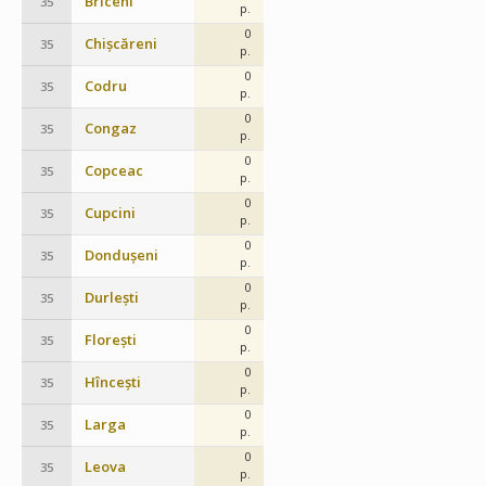
Briceni
35
p.
0
Chișcăreni
35
p.
0
Codru
35
p.
0
Congaz
35
p.
0
Copceac
35
p.
0
Cupcini
35
p.
0
Dondușeni
35
p.
0
Durlești
35
p.
0
Florești
35
p.
0
Hîncești
35
p.
0
Larga
35
p.
0
Leova
35
p.