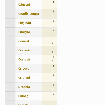
2
Căușeni
1
p.
2
Ceadîr-Lunga
1
p.
2
Chișinău
1
p.
2
Cimișlia
1
p.
2
Comrat
1
p.
2
Corjeuți
1
p.
2
Costești
1
p.
2
Cricova
1
p.
2
Criuleni
1
p.
2
Drochia
1
p.
2
Edineț
1
p.
2