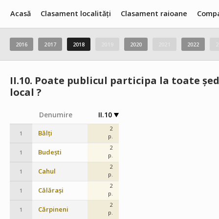
Acasă
Clasament localități
Clasament raioane
Compa
2016
2017
2018
2019
2020
2021
2022
2
II.10.
Poate publicul participa la toate șed
local ?
Denumire
II.10
2
Bălți
1
p.
2
Budești
1
p.
2
Cahul
1
p.
2
Călărași
1
p.
2
Cărpineni
1
p.