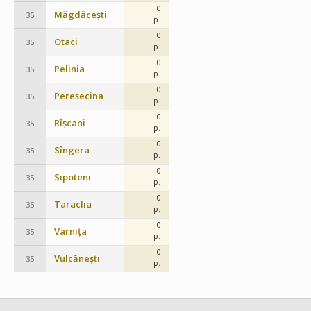
0
Măgdăcești
35
p.
0
Otaci
35
p.
0
Pelinia
35
p.
0
Peresecina
35
p.
0
Rîșcani
35
p.
0
Sîngera
35
p.
0
Sipoteni
35
p.
0
Taraclia
35
p.
0
Varnița
35
p.
0
Vulcănești
35
p.