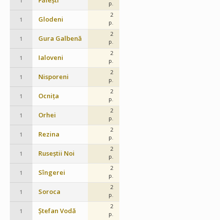
Fălești
1
p.
2
Glodeni
1
p.
2
Gura Galbenă
1
p.
2
Ialoveni
1
p.
2
Nisporeni
1
p.
2
Ocnița
1
p.
2
Orhei
1
p.
2
Rezina
1
p.
2
Ruseștii Noi
1
p.
2
Sîngerei
1
p.
2
Soroca
1
p.
2
Ștefan Vodă
1
p.