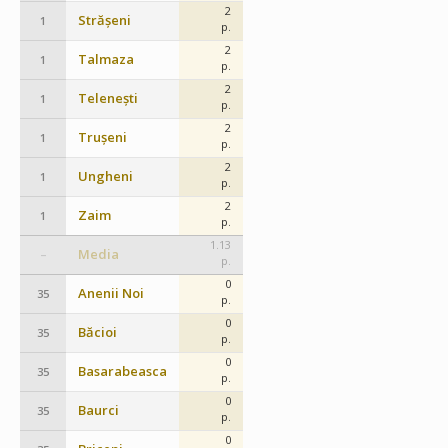
2
Strășeni
1
p.
2
Talmaza
1
p.
2
Telenești
1
p.
2
Trușeni
1
p.
2
Ungheni
1
p.
2
Zaim
1
p.
1.13
Media
–
p.
0
Anenii Noi
35
p.
0
Băcioi
35
p.
0
Basarabeasca
35
p.
0
Baurci
35
p.
0