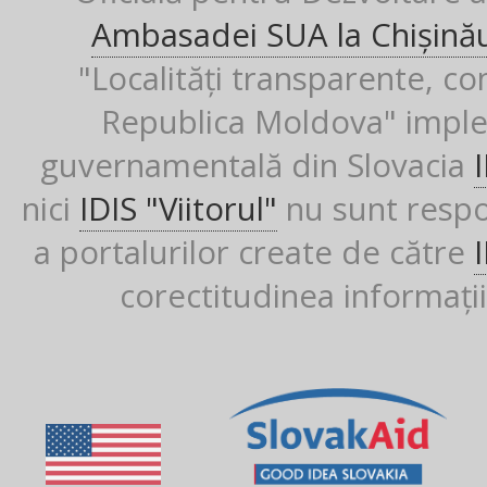
Ambasadei SUA la Chișină
"Localități transparente, co
Republica Moldova" imple
guvernamentală din Slovacia
nici
IDIS "Viitorul"
nu sunt respon
a portalurilor create de către
corectitudinea informații