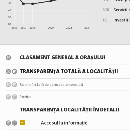
30.
VIII.
Serviciil
40.
50.
IX.
Investițiile, în
60.
2016
2017
2018
2020
2022
2024
CLASAMENT GENERAL A ORAȘULUI
TRANSPARENȚA TOTALĂ A LOCALITĂȚII
Schimbări față de perioada anterioară
Poziție
TRANSPARENȚA LOCALITĂȚII ÎN DETALII
+
I.
Accesul la informație