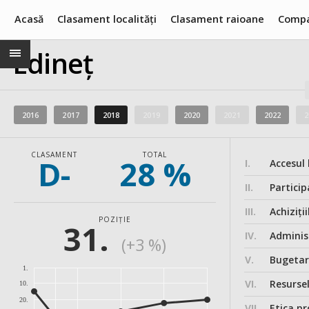
Acasă
Clasament localități
Clasament raioane
Compa
Edineț
2016
2017
2018
2019
2020
2021
2022
2
CLASAMENT
TOTAL
D-
28 %
I.
Accesul 
II.
Particip
III.
Achiziții
POZIȚIE
31.
IV.
Administ
(+3 %)
V.
Bugeta
1.
VI.
Resurse
10.
20.
VII.
Etica pr