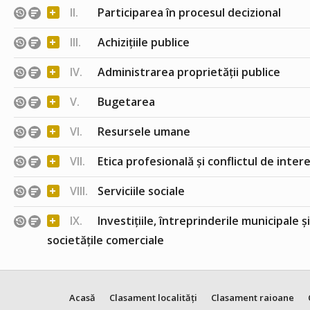
+
II.
Participarea în procesul decizional
+
III.
Achizițiile publice
+
IV.
Administrarea proprietății publice
+
V.
Bugetarea
+
VI.
Resursele umane
+
VII.
Etica profesională și conflictul de inter
+
VIII.
Serviciile sociale
+
IX.
Investițiile, întreprinderile municipale ș
societățile comerciale
Acasă
Clasament localități
Clasament raioane