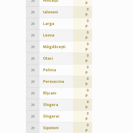
Hîncești
20
p.
0
Ialoveni
20
p.
0
Larga
20
p.
0
Leova
20
p.
0
Măgdăcești
20
p.
0
Otaci
20
p.
0
Pelinia
20
p.
0
Peresecina
20
p.
0
Rîșcani
20
p.
0
Sîngera
20
p.
0
Sîngerei
20
p.
0
Sipoteni
20
p.