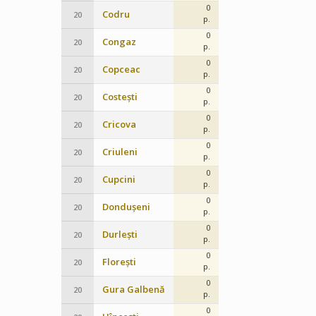
0
Codru
20
p.
0
Congaz
20
p.
0
Copceac
20
p.
0
Costești
20
p.
0
Cricova
20
p.
0
Criuleni
20
p.
0
Cupcini
20
p.
0
Dondușeni
20
p.
0
Durlești
20
p.
0
Florești
20
p.
0
Gura Galbenă
20
p.
0