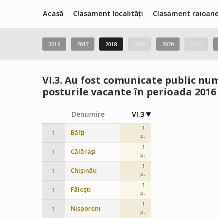
Acasă
Clasament localități
Clasament raioan
2016
2017
2018
2019
2020
2021
VI.3.
Au fost comunicate public numă
posturile vacante în perioada 2016
Denumire
VI.3
1
Bălți
1
p.
1
Călărași
1
p.
1
Chișinău
1
p.
1
Fălești
1
p.
1
Nisporeni
1
p.