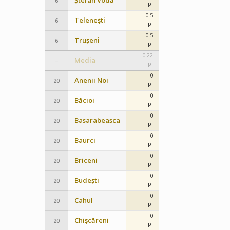
Ștefan Vodă
6
p.
0.5
Telenești
6
p.
0.5
Trușeni
6
p.
0.22
Media
–
p.
0
Anenii Noi
20
p.
0
Băcioi
20
p.
0
Basarabeasca
20
p.
0
Baurci
20
p.
0
Briceni
20
p.
0
Budești
20
p.
0
Cahul
20
p.
0
Chișcăreni
20
p.