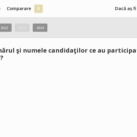
e
Comparare
0
Dacă aș fi
2022
2023
2024
rul şi numele candidaţilor ce au participat
 ?