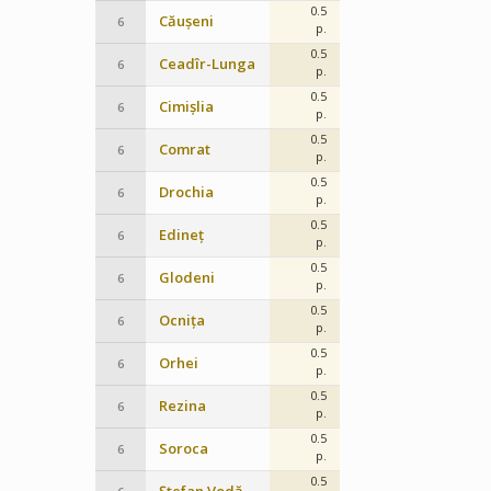
0.5
Căușeni
6
p.
0.5
Ceadîr-Lunga
6
p.
0.5
Cimișlia
6
p.
0.5
Comrat
6
p.
0.5
Drochia
6
p.
0.5
Edineț
6
p.
0.5
Glodeni
6
p.
0.5
Ocnița
6
p.
0.5
Orhei
6
p.
0.5
Rezina
6
p.
0.5
Soroca
6
p.
0.5