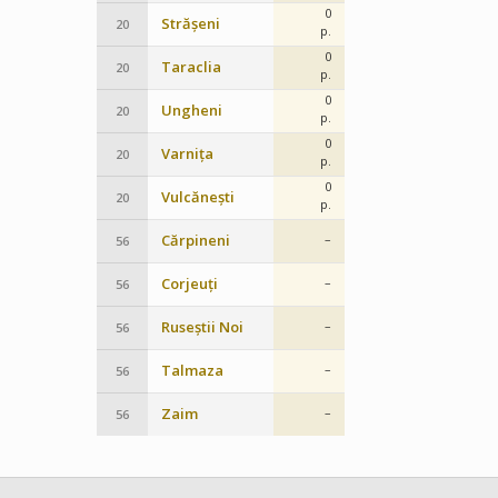
0
Strășeni
20
p.
0
Taraclia
20
p.
0
Ungheni
20
p.
0
Varnița
20
p.
0
Vulcănești
20
p.
Cărpineni
–
56
Corjeuți
–
56
Ruseștii Noi
–
56
Talmaza
–
56
Zaim
–
56