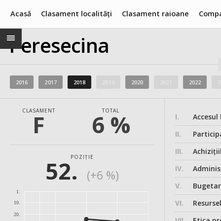
Acasă
Clasament localități
Clasament raioane
Compa
Peresecina
2016
2017
2018
2019
2020
2021
2022
2
CLASAMENT
TOTAL
F
6 %
I.
Accesul 
II.
Particip
III.
Achiziții
POZIȚIE
52.
IV.
Administ
(+6 %)
V.
Bugeta
1.
VI.
Resurse
10.
20.
VII.
Etica pr