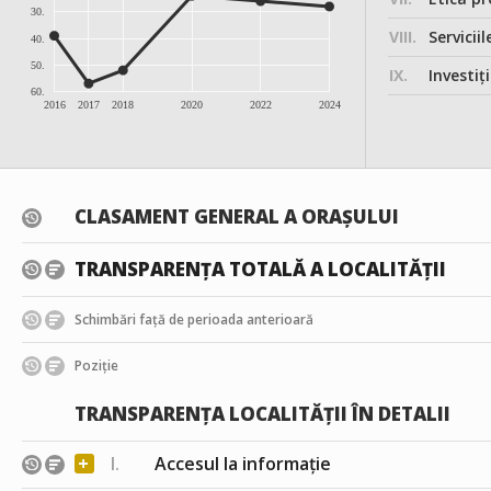
30.
VIII.
Serviciil
40.
50.
IX.
Investițiile, în
60.
2016
2017
2018
2020
2022
2024
CLASAMENT GENERAL A ORAȘULUI
TRANSPARENȚA TOTALĂ A LOCALITĂȚII
Schimbări față de perioada anterioară
Poziție
TRANSPARENȚA LOCALITĂȚII ÎN DETALII
+
I.
Accesul la informație