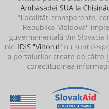
Ambasadei SUA la Chișină
"Localități transparente, co
Republica Moldova" imple
guvernamentală din Slovacia
nici
IDIS "Viitorul"
nu sunt respon
a portalurilor create de către
corectitudinea informații