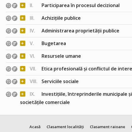
+
II.
Participarea în procesul decizional
+
III.
Achizițiile publice
+
IV.
Administrarea proprietății publice
+
V.
Bugetarea
+
VI.
Resursele umane
+
VII.
Etica profesională și conflictul de inter
+
VIII.
Serviciile sociale
+
IX.
Investițiile, întreprinderile municipale ș
societățile comerciale
Acasă
Clasament localități
Clasament raioane